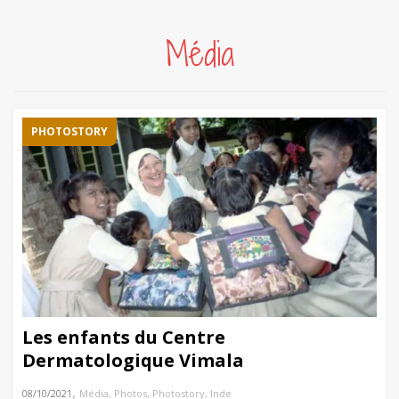
Média
PHOTOSTORY
Les enfants du Centre
Dermatologique Vimala
,
08/10/2021
Média
,
Photos
,
Photostory
,
Inde