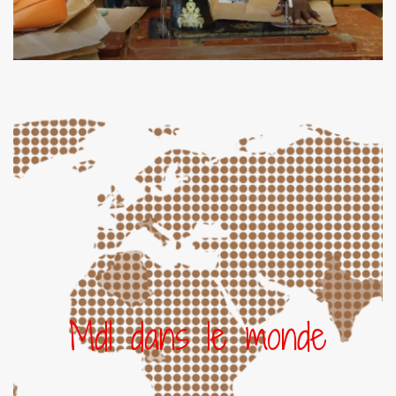
Communautés MdI
Nous sommes présents en Italie, Londres, Guinée
Bissau, Cameroun, Algérie, Tunisie, Tchad, Inde,
Bangladesh, Honk Kong – Chine, Papouasie-
Nouvelle-Guinée, Brésil
MdI dans le monde