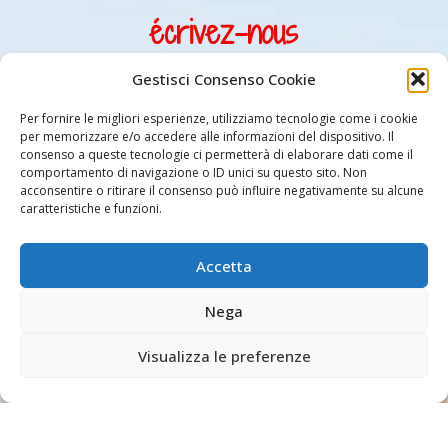
écrivez-nous
Gestisci Consenso Cookie
Per fornire le migliori esperienze, utilizziamo tecnologie come i cookie
per memorizzare e/o accedere alle informazioni del dispositivo. Il
consenso a queste tecnologie ci permetterà di elaborare dati come il
comportamento di navigazione o ID unici su questo sito. Non
J’accepte le traitement des données dans le respect des
acconsentire o ritirare il consenso può influire negativamente su alcune
règles établies par la Législation sur la Privacy et come
caratteristiche e funzioni.
souligné dans le document
Informative pour le traitement
des données personnelles
dont j’ai pris acte.
(il est
Accetta
important de sélectionner la case afin d’envoyer la demande)
Nega
Visualizza le preferenze