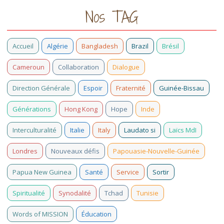
Nos TAG
Accueil
Algérie
Bangladesh
Brazil
Brésil
Cameroun
Collaboration
Dialogue
Direction Générale
Espoir
Fraternité
Guinée-Bissau
Générations
Hong Kong
Hope
Inde
Interculturalité
Italie
Italy
Laudato si
Laïcs MdI
Londres
Nouveaux défis
Papouasie-Nouvelle-Guinée
Papua New Guinea
Santé
Service
Sortir
Spiritualité
Synodalité
Tchad
Tunisie
Words of MISSION
Éducation