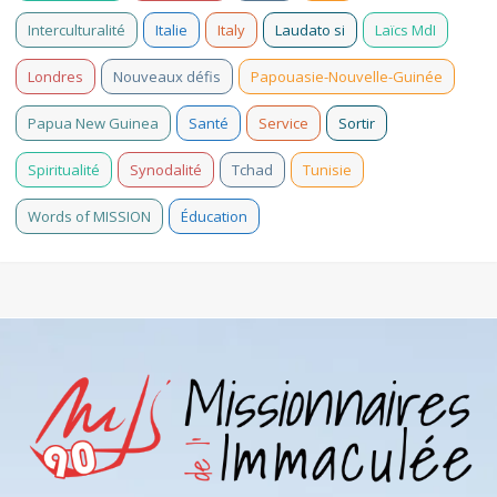
Interculturalité
Italie
Italy
Laudato si
Laïcs MdI
Londres
Nouveaux défis
Papouasie-Nouvelle-Guinée
Papua New Guinea
Santé
Service
Sortir
Spiritualité
Synodalité
Tchad
Tunisie
Words of MISSION
Éducation