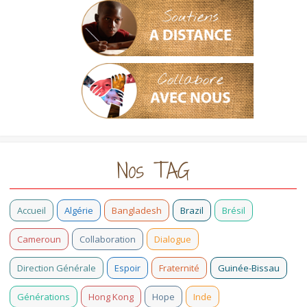
Nos TAG
Accueil
Algérie
Bangladesh
Brazil
Brésil
Cameroun
Collaboration
Dialogue
Direction Générale
Espoir
Fraternité
Guinée-Bissau
Générations
Hong Kong
Hope
Inde