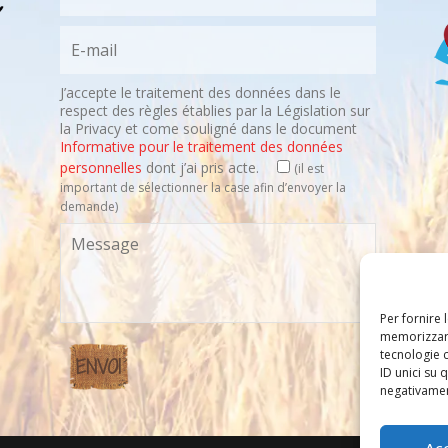
J’accepte le traitement des données dans le
respect des règles établies par la Législation sur
la Privacy et come souligné dans le document
Informative pour le traitement des données
personnelles
dont j’ai pris acte.
(il est
important de sélectionner la case afin d’envoyer la
demande)
Per fornire 
memorizzare
tecnologie 
ID unici su 
negativament
Ac