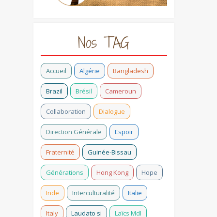
Nos TAG
Accueil
Algérie
Bangladesh
Brazil
Brésil
Cameroun
Collaboration
Dialogue
Direction Générale
Espoir
Fraternité
Guinée-Bissau
Générations
Hong Kong
Hope
Inde
Interculturalité
Italie
Italy
Laudato si
Laïcs MdI