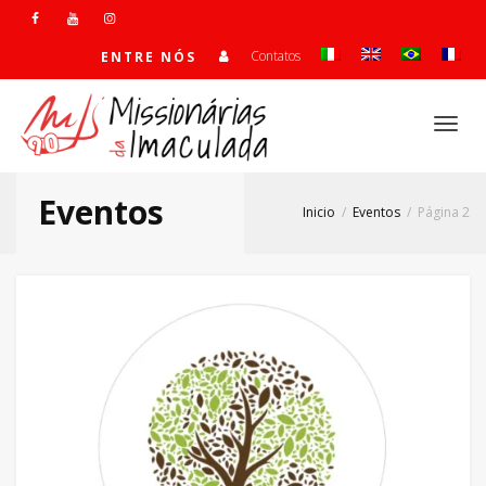
Contatos
ENTRE NÓS
Alte
Eventos
Inicio
Eventos
Página 2
Nave