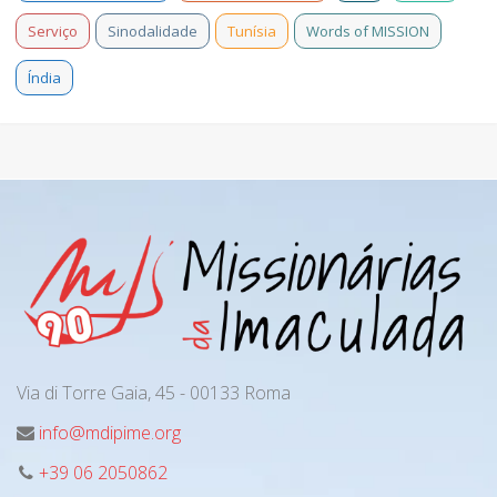
Serviço
Sinodalidade
Tunísia
Words of MISSION
Índia
Via di Torre Gaia, 45 - 00133 Roma
info@mdipime.org
+39 06 2050862