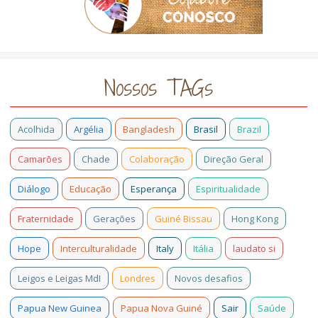
Nossos TAGs
Acolhida
Argélia
Bangladesh
Brasil
Brazil
Camarões
Chade
Colaboração
Direção Geral
Diálogo
Educação
Esperança
Espiritualidade
Fraternidade
Gerações
Guiné Bissau
Hong Kong
Hope
Interculturalidade
Italy
Itália
laudato si
Leigos e Leigas MdI
Londres
Novos desafios
Papua New Guinea
Papua Nova Guiné
Sair
Saúde