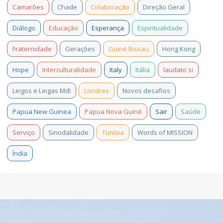
Camarões
Chade
Colaboração
Direção Geral
Diálogo
Educação
Esperança
Espiritualidade
Fraternidade
Gerações
Guiné Bissau
Hong Kong
Hope
Interculturalidade
Italy
Itália
laudato si
Leigos e Leigas MdI
Londres
Novos desafios
Papua New Guinea
Papua Nova Guiné
Sair
Saúde
Serviço
Sinodalidade
Tunísia
Words of MISSION
Índia