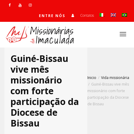
Contatos
ENTRE NÓS
Alte
Guiné-Bissau
Nave
vive mês
missionário
Inicio
Vida missionária
Guiné-Bissau vive mês
com forte
missionário com forte
participação da Diocese
participação da
de Bissau
Diocese de
Bissau