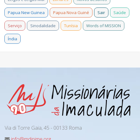
Papua New Guinea
Papua Nova Guiné
Sair
Saúde
Serviço
Sinodalidade
Tunísia
Words of MISSION
Índia
Via di Torre Gaia, 45 - 00133 Roma
info@mdipime.org