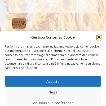
Gestisci Consenso Cookie
Nossos link
Per fornire le migliori esperienze, utilizziamo tecnologie come i cookie
per memorizzare e/o accedere alle informazioni del dispositivo. Il
consenso a queste tecnologie ci permetterà di elaborare dati come il
comportamento di navigazione o ID unici su questo sito. Non
acconsentire o ritirare il consenso può influire negativamente su alcune
caratteristiche e funzioni.
Accetta
Outros link
Nega
Visualizza le preferenze
©2026 Missionarie dell'Immacolata PIME