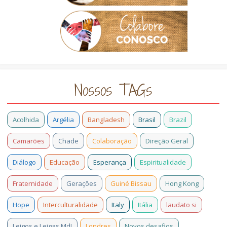
Nossos TAGs
Acolhida
Argélia
Bangladesh
Brasil
Brazil
Camarões
Chade
Colaboração
Direção Geral
Diálogo
Educação
Esperança
Espiritualidade
Fraternidade
Gerações
Guiné Bissau
Hong Kong
Hope
Interculturalidade
Italy
Itália
laudato si
Leigos e Leigas MdI
Londres
Novos desafios