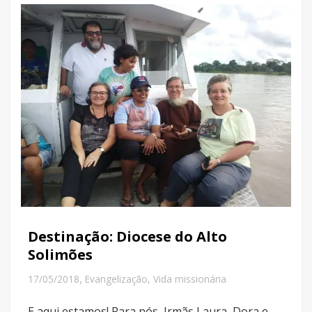
Destinação: Diocese do Alto
Solimões
,
17/05/2018
Evangelização
,
Vida missionária
E aqui estamos! Para nós, Irmãs Laura, Dora e