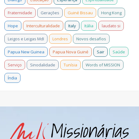
Fraternidade
Gerações
Guiné Bissau
Hong Kong
Hope
Interculturalidade
Italy
Itália
laudato si
Leigos e Leigas MdI
Londres
Novos desafios
Papua New Guinea
Papua Nova Guiné
Sair
Saúde
Serviço
Sinodalidade
Tunísia
Words of MISSION
Índia