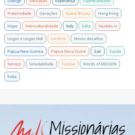
Diálogo
Educação
Esperança
Espiritualidade
Fraternidade
Gerações
Guiné Bissau
Hong Kong
Hope
Interculturalidade
Italy
Itália
laudato si
Leigos e Leigas MdI
Londres
Novos desafios
Papua New Guinea
Papua Nova Guiné
Sair
Saúde
Serviço
Sinodalidade
Tunísia
Words of MISSION
Índia