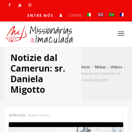
Contatos
ENTRE NÓS
Alte
Notizie dal
Nave
Camerun: sr.
Inicio
Mídias
Vídeos
Notizie dal Camerun: sr.
Daniela
Daniela Migotto
Migotto
,
30/06/2020
Mídias
,
Vídeos