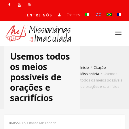
Contatos
ENTRE NÓS
Alte
Usemos todos
Nave
os meios
Inicio
Citação
possíveis de
Missionária
Usemos
todos os meios possíveis
orações e
de orações e sacrifícios
sacrifícios
,
18/05/2017
Citação Missionária