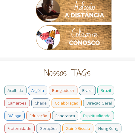
Nossos TAGs
Acolhida
Argélia
Bangladesh
Brasil
Brazil
Camarões
Chade
Colaboração
Direção Geral
Diálogo
Educação
Esperança
Espiritualidade
Fraternidade
Gerações
Guiné Bissau
Hong Kong