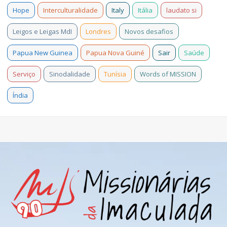
Hope
Interculturalidade
Italy
Itália
laudato si
Leigos e Leigas MdI
Londres
Novos desafios
Papua New Guinea
Papua Nova Guiné
Sair
Saúde
Serviço
Sinodalidade
Tunísia
Words of MISSION
Índia