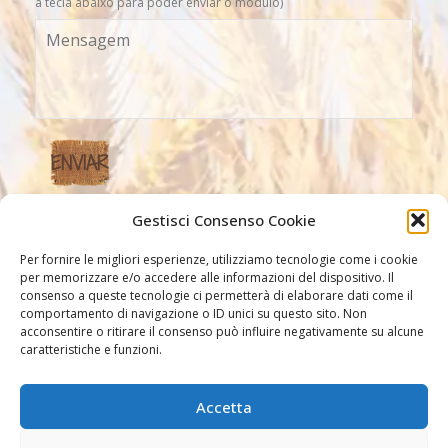
a tecla abaixo para poder enviar o módulo)
Gestisci Consenso Cookie
Nossos link
Per fornire le migliori esperienze, utilizziamo tecnologie come i cookie
per memorizzare e/o accedere alle informazioni del dispositivo. Il
consenso a queste tecnologie ci permetterà di elaborare dati come il
comportamento di navigazione o ID unici su questo sito. Non
acconsentire o ritirare il consenso può influire negativamente su alcune
caratteristiche e funzioni.
Accetta
Outros link