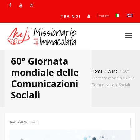
Contatti
TRA NOI
Togg
60° Giornata
navi
mondiale delle
Home
Eventi
60°
Giornata mondiale delle
Comunicazioni
Comunicazioni Sociali
Sociali
,
16/05/2026
Eventi