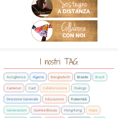
I nostri TAG
Accoglienza
Algeria
Bangladesh
Brasile
Brazil
Camerun
Ciad
Collaborazione
Dialogo
Direzione Generale
Educazione
Fraternità
Generazioni
Guinea Bissau
Hong Kong
Hope