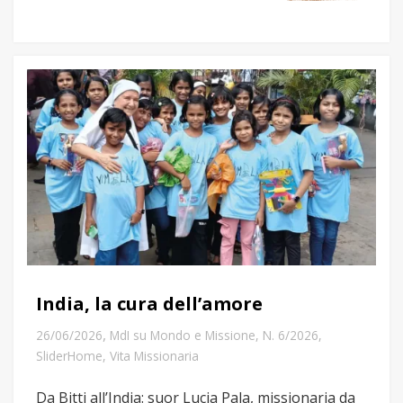
India, la cura dell’amore
,
26/06/2026
MdI su Mondo e Missione
,
N. 6/2026
,
SliderHome
,
Vita Missionaria
Da Bitti all’India: suor Lucia Pala, missionaria da