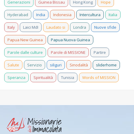
Generazioni
Guinea Bissau
Hong Kong
Hope
Hyderabad
India
Indonesia
Intercultura
Italia
Italy
Laici MdI
Laudato si
Londra
Nuove sfide
Papua New Guinea
Papua Nuova Guinea
Parole dalle culture
Parole di MISSIONE
Partire
Salute
Servizio
siliguri
Sinodalità
sliderhome
Speranza
Spiritualità
Tunisia
Words of MISSION