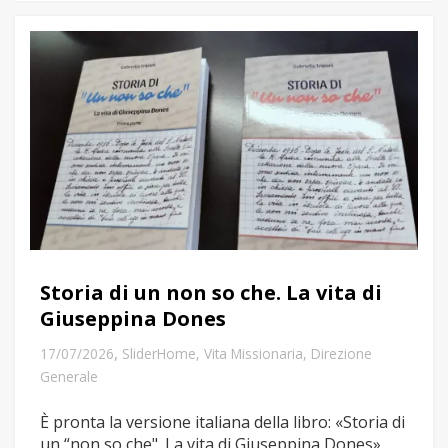
Storia di un non so che. La vita di
Giuseppina Dones
,
17/07/2026
SliderHome
,
Vita Missionaria
,
Direzione
Generale
È pronta la versione italiana della libro: «Storia di
un “non so che". La vita di Giuseppina Dones»,