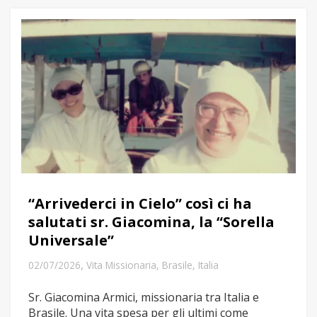
“Arrivederci in Cielo” così ci ha
salutati sr. Giacomina, la “Sorella
Universale”
,
02/07/2026
Vita Missionaria
,
Brasile
,
Italia
Sr. Giacomina Armici, missionaria tra Italia e
Brasile. Una vita spesa per gli ultimi come