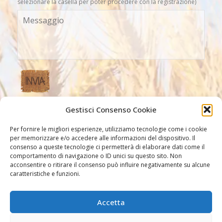
selezionare la casella per poter procedere con la registrazione)
Gestisci Consenso Cookie
Altri Link
Per fornire le migliori esperienze, utilizziamo tecnologie come i cookie
per memorizzare e/o accedere alle informazioni del dispositivo. Il
consenso a queste tecnologie ci permetterà di elaborare dati come il
comportamento di navigazione o ID unici su questo sito. Non
acconsentire o ritirare il consenso può influire negativamente su alcune
caratteristiche e funzioni.
Accetta
Altri link