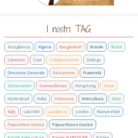
I nostri TAG
Accoglienza
Algeria
Bangladesh
Brasile
Brazil
Camerun
Ciad
Collaborazione
Dialogo
Direzione Generale
Educazione
Fraternità
Generazioni
Guinea Bissau
Hong Kong
Hope
Hyderabad
India
Indonesia
Intercultura
Italia
Italy
Laici MdI
Laudato si
Londra
Nuove sfide
Papua New Guinea
Papua Nuova Guinea
Parole dalle culture
Parole di MISSIONE
Partire