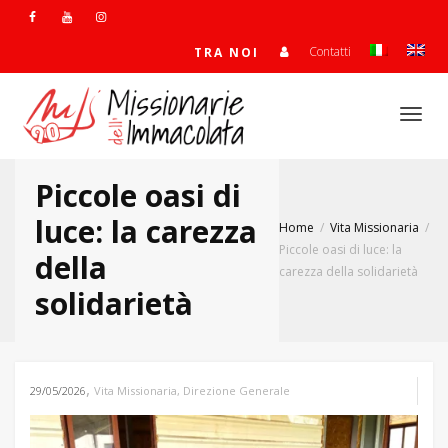
Contatti
TRA NOI
Togg
Piccole oasi di
navi
luce: la carezza
Home
Vita Missionaria
Piccole oasi di luce: la
della
carezza della solidarietà
solidarietà
,
29/05/2026
Vita Missionaria
,
Direzione Generale