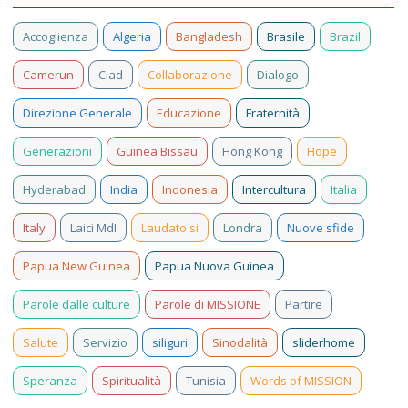
Accoglienza
Algeria
Bangladesh
Brasile
Brazil
Camerun
Ciad
Collaborazione
Dialogo
Direzione Generale
Educazione
Fraternità
Generazioni
Guinea Bissau
Hong Kong
Hope
Hyderabad
India
Indonesia
Intercultura
Italia
Italy
Laici MdI
Laudato si
Londra
Nuove sfide
Papua New Guinea
Papua Nuova Guinea
Parole dalle culture
Parole di MISSIONE
Partire
Salute
Servizio
siliguri
Sinodalità
sliderhome
Speranza
Spiritualità
Tunisia
Words of MISSION