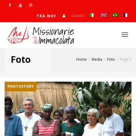
Contatti
TRA NOI
Togg
Foto
Home
Media
Foto
Page 3
navi
PHOTOSTORY