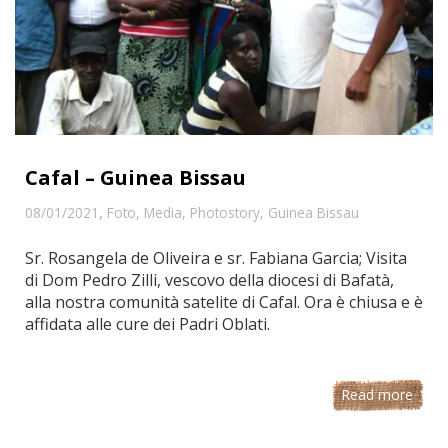
Cafal – Guinea Bissau
,
08/01/2021
Foto
,
Media
,
Photostory
,
Guinea Bissau
Sr. Rosangela de Oliveira e sr. Fabiana Garcia; Visita
di Dom Pedro Zilli, vescovo della diocesi di Bafatà,
alla nostra comunità satelite di Cafal. Ora è chiusa e è
affidata alle cure dei Padri Oblati.
Read more