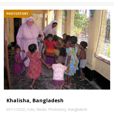
PHOTOSTORY
Khalisha, Bangladesh
,
09/11/2020
Foto
,
Media
,
Photostory
,
Bangladesh