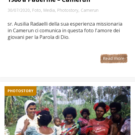
,
30/07/2020
Foto
,
Media
,
Photostory
,
Camerun
sr. Ausilia Radaelli della sua esperienza missionaria
in Camerun ci comunica in questa foto l'amore dei
giovani per la Parola di Dio.
Read more
PHOTOSTORY