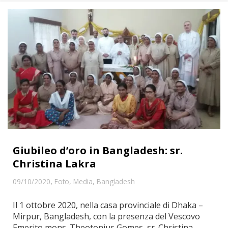
Giubileo d’oro in Bangladesh: sr.
Christina Lakra
,
09/10/2020
Foto
,
Media
,
Bangladesh
Il 1 ottobre 2020, nella casa provinciale di Dhaka –
Mirpur, Bangladesh, con la presenza del Vescovo
Emerito mons. Theotonius Gomes, sr. Christina