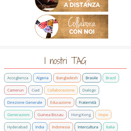
I nostri TAG
Accoglienza
Algeria
Bangladesh
Brasile
Brazil
Camerun
Ciad
Collaborazione
Dialogo
Direzione Generale
Educazione
Fraternità
Generazioni
Guinea Bissau
Hong Kong
Hope
Hyderabad
India
Indonesia
Intercultura
Italia