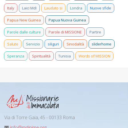
Italy
Laici MdI
Laudato si
Londra
Nuove sfide
Papua New Guinea
Papua Nuova Guinea
Parole dalle culture
Parole di MISSIONE
Partire
Salute
Servizio
siliguri
Sinodalità
sliderhome
Speranza
Spiritualità
Tunisia
Words of MISSION
Via di Torre Gaia, 45 - 00133 Roma
info@mdipime.org