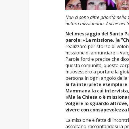
Non ci sono altre priorità nella
natura missionaria. Anche nel 
Nel messaggio del Santo Pa
parole: «La missione, la “Ch
realizzare per sforzo di volont
missione di annunciare il Vange
Parole forti e precise che dic
questa comunità, questo corpo 
muovessero a portare la gioia
persona in ogni angolo della 
Si fa interprete esemplare 
Mammana la cui intervista, 
«Ma la Chiesa o è missionar
volgere lo sguardo altrove, 
vivere con consapevolezza l
La missione è fatta di incontr
ascoltano raccontandosi la pr