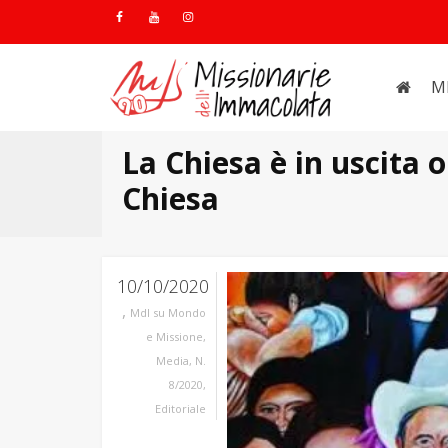
M
La Chiesa è in uscita 
Chiesa
10/10/2020
,
MdI su Mondo
e Missione
,
Media
,
N.
8/2020
,
Editoriale