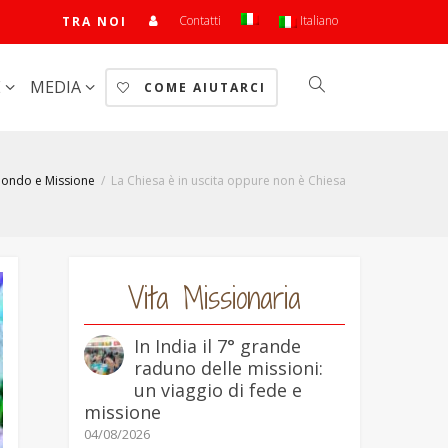
Contatti
Italiano
TRA NOI
E
MEDIA
COME AIUTARCI
Mondo e Missione
La Chiesa è in uscita oppure non è Chiesa
Vita Missionaria
In India il 7° grande
raduno delle missioni:
un viaggio di fede e
missione
04/08/2026