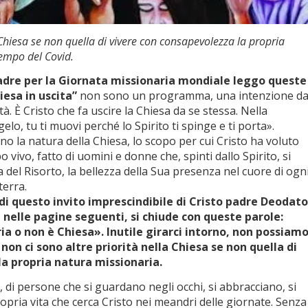
 Chiesa se non quella di vivere con consapevolezza la propria
tempo del Covid.
dre per la Giornata missionaria mondiale leggo queste
iesa in uscita”
non sono un programma, una intenzione d
à. È Cristo che fa uscire la Chiesa da se stessa. Nella
lo, tu ti muovi perché lo Spirito ti spinge e ti porta».
ono la natura della Chiesa, lo scopo per cui Cristo ha voluto
vivo, fatto di uomini e donne che, spinti dallo Spirito, si
 del Risorto, la bellezza della Sua presenza nel cuore di ogn
terra.
di questo invito imprescindibile di Cristo padre Deodato
nelle pagine seguenti, si chiude con queste parole:
ia o non è Chiesa». Inutile girarci intorno, non possiam
non ci sono altre priorità nella Chiesa se non quella di
a propria natura missionaria.
i, di persone che si guardano negli occhi, si abbracciano, si
opria vita che cerca Cristo nei meandri delle giornate. Senza