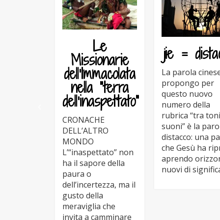
Le
jie = dista
Missionarie
dell’Immacolata
La parola cines
nella “terra
propongo per
questo nuovo
dell’inaspettato”
numero della
rubrica “tra toni
CRONACHE
suoni” è la paro
DELL’ALTRO
distacco: una p
MONDO
che Gesù ha rip
L’“inaspettato” non
aprendo orizzo
ha il sapore della
nuovi di signific
paura o
dell’incertezza, ma il
gusto della
meraviglia che
invita a camminare