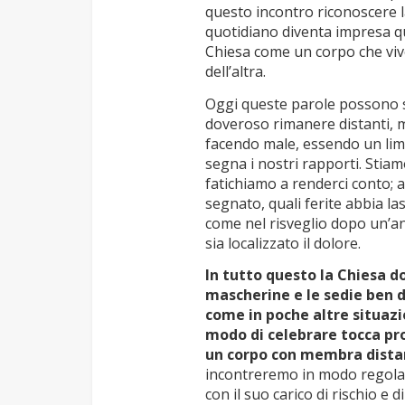
questo incontro riconoscere l
quotidiano diventa impresa qu
Chiesa come un corpo che viv
dell’altra.
Oggi queste parole possono s
doveroso rimanere distanti, m
facendo male, essendo un lim
segna i nostri rapporti. Stia
fatichiamo a renderci conto; 
segnato, quali ferite abbia l
come nel risveglio dopo un’an
sia localizzato il dolore.
In tutto questo la Chiesa d
mascherine e le sedie ben d
come in poche altre situazi
modo di celebrare tocca prop
un corpo con membra dista
incontreremo in modo regolato
con il suo carico di rischio e 