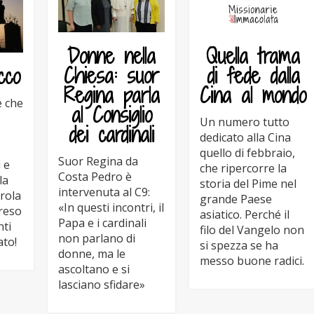
Donne nella
Quella trama
Chiesa: suor
di fede dalla
cco
Regina parla
Cina al mondo
e che
al Consiglio
Un numero tutto
dei cardinali
dedicato alla Cina
quello di febbraio,
Suor Regina da
 e
che ripercorre la
Costa Pedro è
la
storia del Pime nel
intervenuta al C9:
arola
grande Paese
«In questi incontri, il
reso
asiatico. Perché il
Papa e i cardinali
nti
filo del Vangelo non
non parlano di
ato!
si spezza se ha
donne, ma le
messo buone radici.
ascoltano e si
lasciano sfidare»