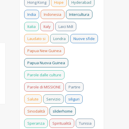
Hong Kong
Hope
Hyderabad
India
Indonesia
Intercultura
Italia
Italy
Laici MdI
Laudato si
Londra
Nuove sfide
Papua New Guinea
Papua Nuova Guinea
Parole dalle culture
Parole di MISSIONE
Partire
Salute
Servizio
siliguri
Sinodalità
sliderhome
Speranza
Spiritualità
Tunisia