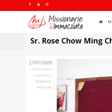
M
Sr. Rose Chow Ming C
27/07/2020
,
Testimonianze
missionarie
,
Bangladesh
,
Hong Kong