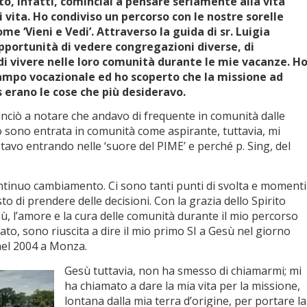
, infatti, cominciai a pensare seriamente alla vita
 vita. Ho condiviso un percorso con le nostre sorelle
me ‘Vieni e Vedi’. Attraverso la guida di sr. Luigia
pportunità di vedere congregazioni diverse, di
 di vivere nelle loro comunità durante le mie vacanze. H
ampo vocazionale ed ho scoperto che la missione ad
 erano le cose che più desideravo.
nciò a notare che andavo di frequente in comunità dalle
 sono entrata in comunità come aspirante, tuttavia, mi
tavo entrando nelle ‘suore del PIME’ e perché p. Sing, del
continuo cambiamento. Ci sono tanti punti di svolta e momenti
sto di prendere delle decisioni. Con la grazia dello Spirito
sù, l’amore e la cura delle comunità durante il mio percorso
iato, sono riuscita a dire il mio primo SI a Gesù nel giorno
nel 2004 a Monza.
Gesù tuttavia, non ha smesso di chiamarmi; mi
ha chiamato a dare la mia vita per la missione,
lontana dalla mia terra d’origine, per portare la