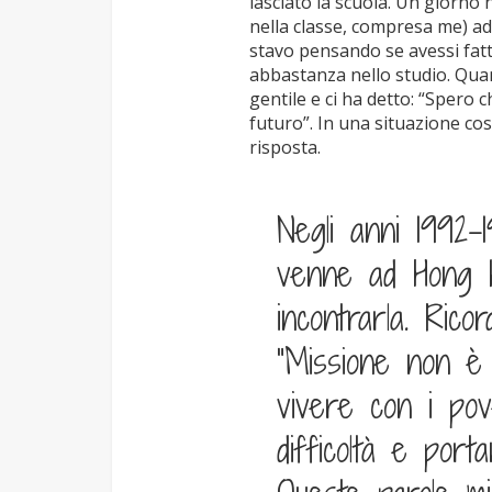
lasciato la scuola. Un giorno 
nella classe, compresa me) ad
stavo pensando se avessi fatt
abbastanza nello studio. Quan
gentile e ci ha detto: “Spero
futuro”. In una situazione cos
risposta.
Negli anni 1992-
venne ad Hong Ko
incontrarla. Rico
“Missione non è 
vivere con i pov
difficoltà e por