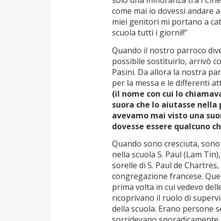
solo una minoranza tra i Cine
come mai io dovessi andare a 
miei genitori mi portano a ca
scuola tutti i giorni!!”
Quando il nostro parroco div
possibile sostituirlo, arrivò 
Pasini. Da allora la nostra p
per la messa e le differenti a
(il nome con cui lo chiamava
suora che lo aiutasse nella
avevamo mai visto una suor
dovesse essere qualcuno ch
Quando sono cresciuta, sono 
nella scuola S. Paul (Lam Tin),
sorelle di S. Paul de Chartres
congregazione francese. Ques
prima volta in cui vedevo dell
ricoprivano il ruolo di superv
della scuola. Erano persone s
sorridevano sporadicamente,