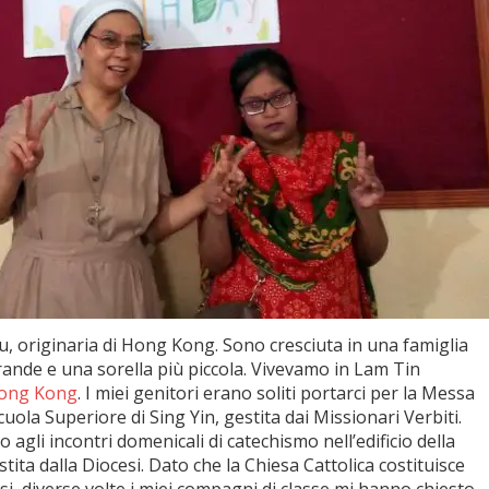
, originaria di Hong Kong. Sono cresciuta in una famiglia
grande e una sorella più piccola. Vivevamo in Lam Tin
ong Kong
. I miei genitori erano soliti portarci per la Messa
uola Superiore di Sing Yin, gestita dai Missionari Verbiti.
gli incontri domenicali di catechismo nell’edificio della
ita dalla Diocesi. Dato che la Chiesa Cattolica costituisce