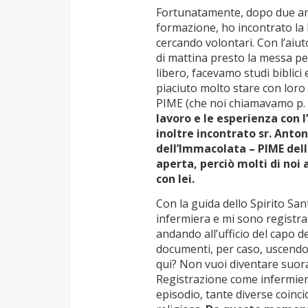
Fortunatamente, dopo due ann
formazione, ho incontrato la
cercando volontari. Con l’aiu
di mattina presto la messa per
libero, facevamo studi biblici e
piaciuto molto stare con loro
PIME (che noi chiamavamo p. M
lavoro e le esperienza con l
inoltre incontrato sr. Anton
dell’Immacolata – PIME dell
aperta, perciò molti di noi 
con lei.
Con la guida dello Spirito Sa
infermiera e mi sono registra
andando all’ufficio del capo 
documenti, per caso, uscendo d
qui? Non vuoi diventare suora
Registrazione come infermiera
episodio, tante diverse coinci