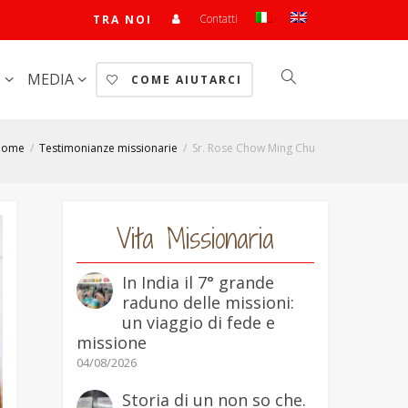
Contatti
TRA NOI
E
MEDIA
COME AIUTARCI
Home
Testimonianze missionarie
Sr. Rose Chow Ming Chu
Vita Missionaria
In India il 7° grande
raduno delle missioni:
un viaggio di fede e
missione
04/08/2026
Storia di un non so che.