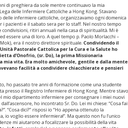
i di preghiera da sole mentre continuavo la mia
 Lega delle Infermiere Cattoliche a Hong Kong. Stavano
to delle infermiere cattoliche, organizzavamo ogni domenica
 i pazienti e il sabato sera per lo staff. Nel nostro tempo
 condivisioni, ritiri annuali nella casa di spiritualità. Mi è
 ed essere una di loro. A quel tempo p. Paolo Morlacchi –
ok), era il nostro direttore spirituale.
Condividendo il
’Unità Pastorale Cattolica per la Cura e la Salute ho
ietta d’Onofrio, (sr. Do), la prima Missionaria
a mia vita. Era molto amichevole, gentile e dalla mente
avevano facilità a condividere chiacchierate e pensieri
nto, ho passato tre anni di formazione come una studente
ta presso il Registro Infermiere di Hong Kong. Mentre stav
del mio dipartimento infermiere per consegnare i miei nuovi
all’ascensore, ho incontrato Sr. Do. Lei mi chiese: “Cosa fai
?”. “Cosa dici?” risposi io “Ho appena ottenuto la
, io voglio essere infermiera!”. Ma questo non fu l’unico
denze mi aiutarono a focalizzare la possibilità della vita