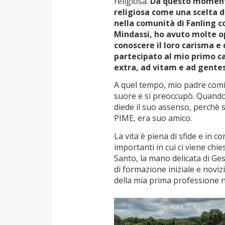
religiosa.
Da questo momento
religiosa come una scelta di
nella comunità di Fanling co
Mindassi, ho avuto molte o
conoscere il loro carisma e
partecipato al mio primo c
extra, ad vitam e ad gentes
A quel tempo, mio padre comi
suore e si preoccupò. Quando
diede il suo assenso, perchè s
PIME, era suo amico.
La vita è piena di sfide e in 
importanti in cui ci viene chie
Santo, la mano delicata di Ge
di formazione iniziale e noviz
della mia prima professione 