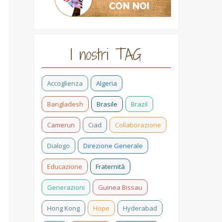
I nostri TAG
Accoglienza
Algeria
Bangladesh
Brasile
Brazil
Camerun
Ciad
Collaborazione
Dialogo
Direzione Generale
Educazione
Fraternità
Generazioni
Guinea Bissau
Hong Kong
Hope
Hyderabad