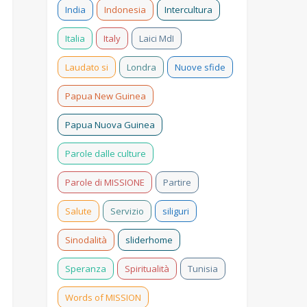
India
Indonesia
Intercultura
Italia
Italy
Laici MdI
Laudato si
Londra
Nuove sfide
Papua New Guinea
Papua Nuova Guinea
Parole dalle culture
Parole di MISSIONE
Partire
Salute
Servizio
siliguri
Sinodalità
sliderhome
Speranza
Spiritualità
Tunisia
Words of MISSION