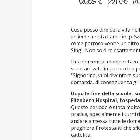
Queste parole mi 
Cosa posso dire della vita ne
insieme a noi a Lam Tin, p. Sz
come parroco venne un altro 
Sing). Non so dire esattamen
Una domenica, mentre stavo r
sono arrivata in parrocchia pe
“Signorina, vuoi diventare su
domanda, di conseguenza gli f
Dopo la fine della scuola, 
Elizabeth Hospital, l’osped
Questo periodo è stata molto d
pratica, specialmente i turni 
andare a messa tutte le domen
preghiera Protestanti che sfi
cattolica.