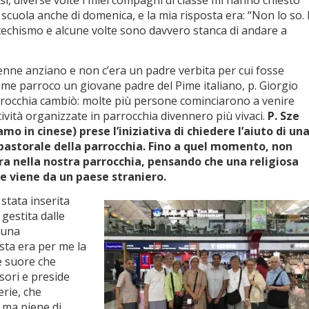
si, diverse volte i miei compagni di classe mi hanno chiesto
scuola anche di domenica, e la mia risposta era: “Non lo so. 
techismo e alcune volte sono davvero stanca di andare a
enne anziano e non c’era un padre verbita per cui fosse
come parroco un giovane padre del Pime italiano, p. Giorgio
arrocchia cambiò: molte più persone cominciarono a venire
ttività organizzate in parrocchia divennero più vivaci.
P. Sze
mo in cinese) prese l’iniziativa di chiedere l’aiuto di un
 pastorale della parrocchia. Fino a quel momento, non
a nella nostra parrocchia, pensando che una religiosa
e viene da un paese straniero.
stata inserita
 gestita dalle
, una
ta era per me la
e suore che
isori e preside
erie, che
 ma piene di