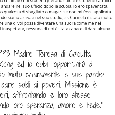
ha chiamato noi studenti (c’erano solo tre studenti cattolici
 andare nel suo ufficio dopo la scuola. Io ero spaventata,
o qualcosa di sbagliato o magari se non mi fossi applicata
do siamo arrivati nel suo studio, sr. Carmela è stata molto
 che una di voi possa diventare una suora come me nel
ì inaspettata, nessuna di noi è stata capace di dare alcuna
1993 Madre Teresa di Calcutta
ng ed io ebbi l’opportunità di
rdo molto chiaramente le sue parole:
dare soldi ai poveri. Missione è
eri, affrontando le loro stesse
tando loro speranza, amore e fede.”