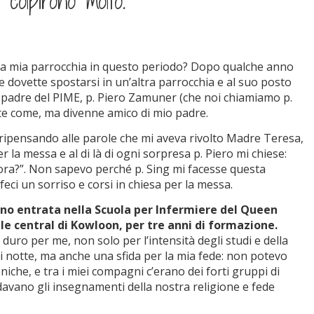
colpirono molto.
lla mia parrocchia in questo periodo? Dopo qualche anno
e dovette spostarsi in un’altra parrocchia e al suo posto
padre del PIME, p. Piero Zamuner (che noi chiamiamo p.
te come, ma divenne amico di mio padre.
ipensando alle parole che mi aveva rivolto Madre Teresa,
r la messa e al di là di ogni sorpresa p. Piero mi chiese:
ora?”. Non sapevo perché p. Sing mi facesse questa
eci un sorriso e corsi in chiesa per la messa.
sono entrata nella Scuola per Infermiere del Queen
ale central di Kowloon, per tre anni di formazione.
uro per me, non solo per l’intensità degli studi e della
di notte, ma anche una sfida per la mia fede: non potevo
iche, e tra i miei compagni c’erano dei forti gruppi di
davano gli insegnamenti della nostra religione e fede