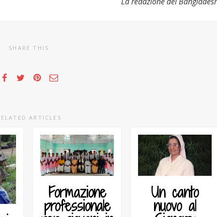
La redazione del Banglades
SHARE THIS
RELATED ARTICLES
Un canto
Formazione
nuovo al
professionale