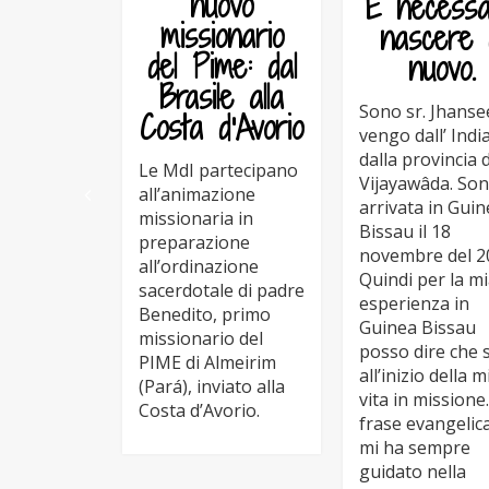
nuovo
È necessa
missionario
nascere 
del Pime: dal
nuovo.
Brasile alla
Sono sr. Jhanse
Costa d’Avorio
vengo dall’ India
dalla provincia d
Le MdI partecipano
Vijayawâda. So
all’animazione
arrivata in Gui
missionaria in
Bissau il 18
preparazione
novembre del 2
all’ordinazione
Quindi per la m
sacerdotale di padre
esperienza in
Benedito, primo
Guinea Bissau
missionario del
posso dire che
PIME di Almeirim
all’inizio della m
(Pará), inviato alla
vita in missione
Costa d’Avorio.
frase evangelic
mi ha sempre
guidato nella