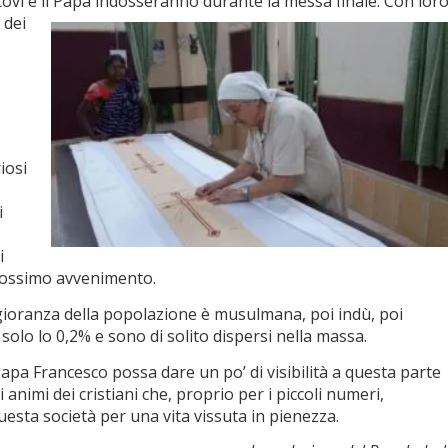
covi e il Papa indosseranno durante la messa finale.
Con lor
 dei
iosi
i
i
rossimo avvenimento.
ioranza della popolazione è musulmana, poi indù, poi
 solo lo 0,2% e sono di solito dispersi nella massa.
Papa Francesco possa dare un po’ di visibilità a questa parte
 animi dei cristiani che, proprio per i piccoli numeri,
uesta società per una vita vissuta in pienezza.