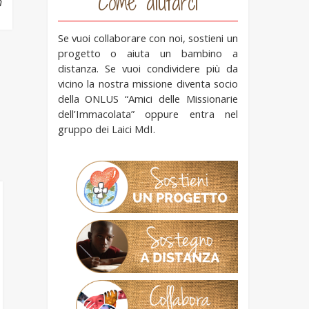
Come aiutarci
h
Se vuoi collaborare con noi, sostieni un
progetto o aiuta un bambino a
distanza. Se vuoi condividere più da
vicino la nostra missione diventa socio
della ONLUS “Amici delle Missionarie
dell’Immacolata” oppure entra nel
gruppo dei Laici MdI.
Fraternità e
IncontraMi:
amicizia
missione in