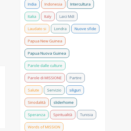
India
Indonesia
Intercultura
Italia
Italy
Laici MdI
Laudato si
Londra
Nuove sfide
Papua New Guinea
Papua Nuova Guinea
Parole dalle culture
Parole di MISSIONE
Partire
Salute
Servizio
siliguri
Sinodalità
sliderhome
Speranza
Spiritualità
Tunisia
Words of MISSION