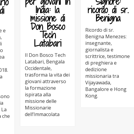
Signore:
per giovani in
rio
ricordo di sr.
India: la
di
Benigna
missione di
Don Bosco
Ricordo di sr.
e e
Tech
Benigna Menezes:
,
Latabari
insegnante,
i
giornalista e
no
Il Don Bosco Tech
scrittrice, testimone
nea
Latabari, Bengala
di preghiera e
Occidentale,
dedizione
018.
trasforma la vita dei
missionaria tra
ia
giovani attraverso
Vijayawada,
la formazione
Bangalore e Hong
ispirata alla
Kong.
 sono
missione delle
ia
Missionarie
. La
dell’Immacolata
a che