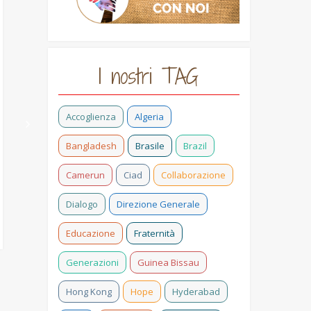
sociale
rete
Fin dal 1954, la
Anche Milano si
Chiesa brasiliana
riunisce attorno a
sceglie ogni anno
un tavolo per
I nostri TAG
un tema sociale da
prendere sul serio
approfondire e
la proposta di papa
vivere durante il
Francesco per il
Accoglienza
Algeria
periodo
Mese Missionario
quaresimale. Quest
Straordinario
Bangladesh
Brasile
Brazil
´anno, la Campagna
Ottobre 2019. E lo
di Fraternità compie
fa tramite l’ufficio
Camerun
Ciad
Collaborazione
60 anni!
Missionario
diocesano,
Dialogo
Direzione Generale
convocando i
Educazione
Fraternità
rappresentanti di
alcuni istituti e
Generazioni
Guinea Bissau
associazioni
missionari presenti
Hong Kong
Hope
Hyderabad
in diocesi: