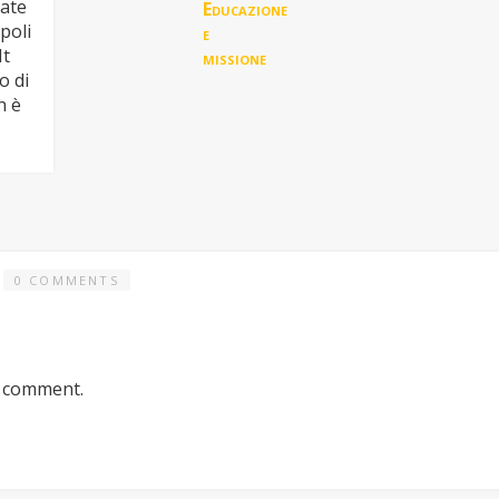
date
poli
Mt
o di
n è
0 COMMENTS
a comment.