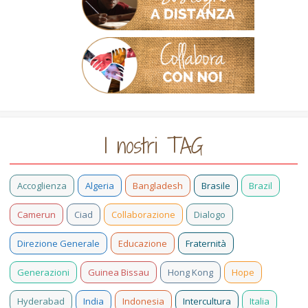
I nostri TAG
Accoglienza
Algeria
Bangladesh
Brasile
Brazil
Camerun
Ciad
Collaborazione
Dialogo
Direzione Generale
Educazione
Fraternità
Generazioni
Guinea Bissau
Hong Kong
Hope
Hyderabad
India
Indonesia
Intercultura
Italia