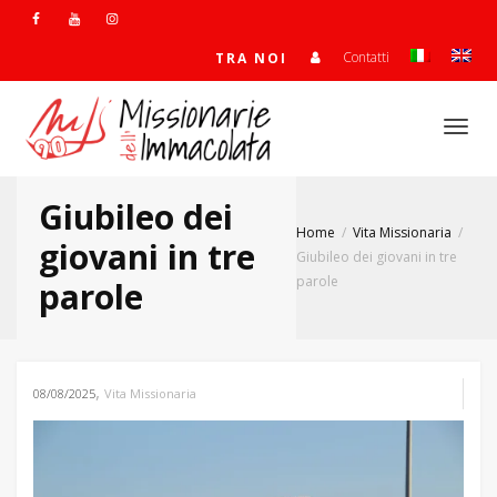
Contatti
TRA NOI
Togg
Giubileo dei
Home
Vita Missionaria
navi
giovani in tre
Giubileo dei giovani in tre
parole
parole
,
08/08/2025
Vita Missionaria