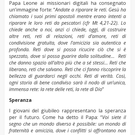
Papa Leone ai missionari digitali ha consegnato
un’immagine forte: “
Andate a riparare le reti.
Gesù ha
chiamato i suoi primi apostoli mentre erano intenti a
riparare le loro reti da pescatori (cfr Mt 4,21-22). Lo
chiede anche a noi, anzi ci chiede, oggi, di costruire
altre reti, reti di relazioni, reti d’amore, reti di
condivisione gratuita, dove l’amicizia sia autentica e
profonda. Reti dove si possa ricucire ciò che si è
spezzato, dove si possa guarire dalla solitudine… Reti
che danno spazio all’altro più che a sé stessi… Reti che
liberano, reti che salvano. Reti che ci fanno riscoprire la
bellezza di guardarci negli occhi. Reti di verità. Così,
ogni storia di bene condiviso sarà il nodo di un’unica,
immensa rete: la rete delle reti, la rete di Dio
”
Speranza
I giovani del giubileo rappresentano la speranza
per il futuro. Come ha detto il Papa: “
Voi siete il
segno che un mondo diverso è possibile: un mondo di
fraternità e amicizia, dove i conflitti si affrontano non