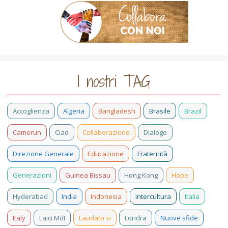
I nostri TAG
Accoglienza
Algeria
Bangladesh
Brasile
Brazil
Camerun
Ciad
Collaborazione
Dialogo
Direzione Generale
Educazione
Fraternità
Generazioni
Guinea Bissau
Hong Kong
Hope
Hyderabad
India
Indonesia
Intercultura
Italia
Italy
Laici MdI
Laudato si
Londra
Nuove sfide