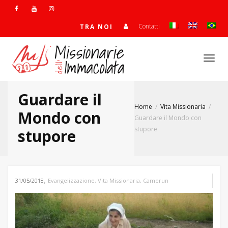
Contatti
TRA NOI
Togg
Guardare il
Home
Vita Missionaria
navi
Mondo con
Guardare il Mondo con
stupore
stupore
,
31/05/2018
Evangelizzazione
,
Vita Missionaria
,
Camerun