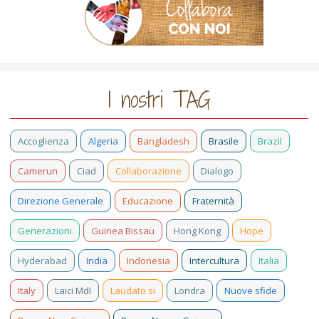
I nostri TAG
Accoglienza
Algeria
Bangladesh
Brasile
Brazil
Camerun
Ciad
Collaborazione
Dialogo
Direzione Generale
Educazione
Fraternità
Generazioni
Guinea Bissau
Hong Kong
Hope
Hyderabad
India
Indonesia
Intercultura
Italia
Italy
Laici MdI
Laudato si
Londra
Nuove sfide