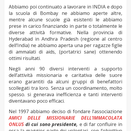
Abbiamo poi continuato a lavorare in INDIA e dopo
la scuola di Bombay ne abbiamo aperte altre,
mentre alcune scuole già esistenti le abbiamo
prese in carico finanziando in parte o totalmente le
diverse attività formative.
Nella provincia di
Hyderabad in Andhra Pradesh (regione al centro
dell’India) ne abbiamo aperta una per ragazze figlie
di ammalati di aids, (portatrici sane) ottenendo
ottimi risultati.
Negli anni 90 diversi interventi a supporto
dell’attività missionaria e caritativa delle suore
erano garantiti da alcuni gruppi di benefattori
scollegati tra loro. Senza un coordinamento, molto
spesso. si generava inefficienza e tanti interventi
diventavano poco efficaci.
Nel 1997 abbiamo deciso di fondare l‘associazione
AMICI DELLE MISSIONARIE DELL‘IMMACOLATA
ONLUS
di cui sono presidente
,
e di far confluire in
essa la maggior parte dei volontari, con l’obiettivo