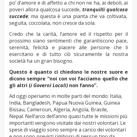
po’ d‘amore e di affetto a chi non ne ha, ai deboli, ai
poveri allora qualcosa succede,
tranquilli qualcosa
succede
;
ma questa
è
una
pianta che va coltivata,
seguita, coccolata, non cresce da sola.
Credo che la carità, l’amore ed il rispetto per il
prossimo siano sentimenti che garantiscono pace,
serenità, felicità e piacere alle persone che li
esercitano e di tutto ciò sicuramente la nostra
società ha un gran bisogno.
Questo è quanto ci chiedono le nostre suore e
dicono sempre “noi con voi facciamo quello che
gli altri (
i
Governi Locali)
non fanno”.
Ad oggi operiamo in molte parti del mondo: Italia,
India, Bangladesh, Papua Nuova Guinea, Guinea
Bissau, Cameroun, Algeria, Angola, Brasile,
Nepal.
Nell’arco dell’anno quasi tutte le missioni più
importanti vengono visitate dai nostri volontari. Le
spese di viaggio sono sempre a carico dei volontari
e non sono previsti rimborsi di nessun tipo da