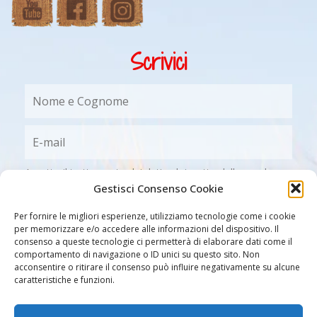
Scrivici
Accetto il trattamento dei dati nel rispetto delle regole
stabilite dalla legislazione sulla Privacy e come evidenziato
Gestisci Consenso Cookie
nel documento
Informativa per il trattamento dei dati
personali
di cui ho preso visione
(è necessario
Per fornire le migliori esperienze, utilizziamo tecnologie come i cookie
selezionare la casella per poter procedere con la registrazione)
per memorizzare e/o accedere alle informazioni del dispositivo. Il
consenso a queste tecnologie ci permetterà di elaborare dati come il
comportamento di navigazione o ID unici su questo sito. Non
acconsentire o ritirare il consenso può influire negativamente su alcune
caratteristiche e funzioni.