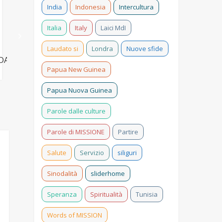
India
Indonesia
Intercultura
Italia
Italy
Laici MdI
Algeria
Vijayawada
Laudato si
Londra
Nuove sfide
https://youtu.be/jrTVnQ6P-
ZpDAM9fUQM
https://youtu.be/9lQJXe8b
68
Papua New Guinea
Papua Nuova Guinea
Parole dalle culture
Parole di MISSIONE
Partire
Salute
Servizio
siliguri
Sinodalità
sliderhome
Speranza
Spiritualità
Tunisia
Words of MISSION