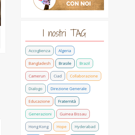
I nostri TAG
Accoglienza
Algeria
Bangladesh
Brasile
Brazil
Camerun
Ciad
Collaborazione
Dialogo
Direzione Generale
Educazione
Fraternità
Generazioni
Guinea Bissau
Hong Kong
Hope
Hyderabad