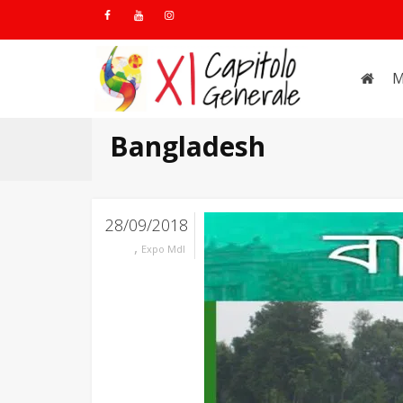
M
Bangladesh
28/09/2018
,
Expo MdI