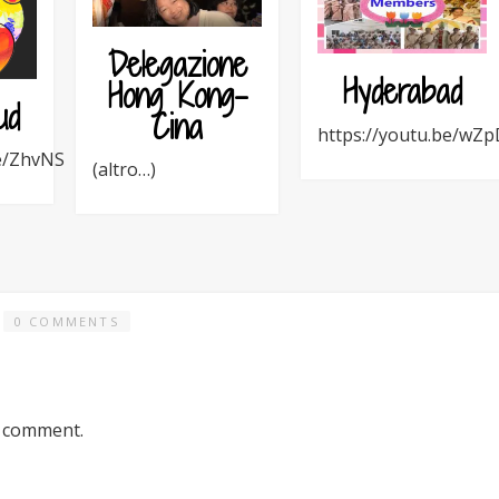
Delegazione
Hyderabad
Hong Kong-
ud
Cina
https://youtu.be/w
.be/ZhvNSQuNb9s
(altro…)
0 COMMENTS
a comment.