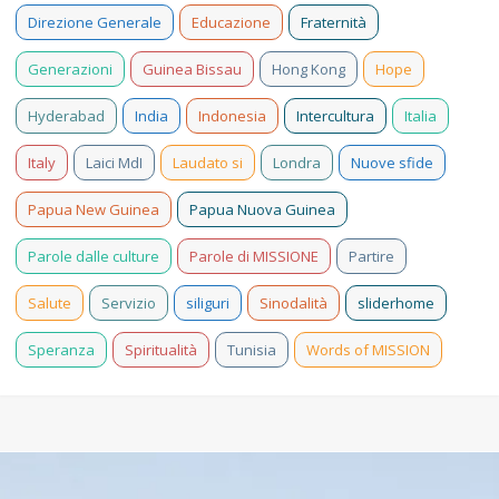
Direzione Generale
Educazione
Fraternità
Generazioni
Guinea Bissau
Hong Kong
Hope
Hyderabad
India
Indonesia
Intercultura
Italia
Italy
Laici MdI
Laudato si
Londra
Nuove sfide
Papua New Guinea
Papua Nuova Guinea
Parole dalle culture
Parole di MISSIONE
Partire
Salute
Servizio
siliguri
Sinodalità
sliderhome
Speranza
Spiritualità
Tunisia
Words of MISSION