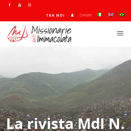
Contatti
TRA NOI
Togg
navi
La rivista MdI N.