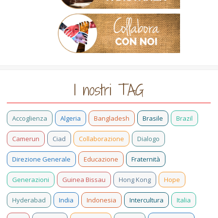
I nostri TAG
Accoglienza
Algeria
Bangladesh
Brasile
Brazil
Camerun
Ciad
Collaborazione
Dialogo
Direzione Generale
Educazione
Fraternità
Generazioni
Guinea Bissau
Hong Kong
Hope
Hyderabad
India
Indonesia
Intercultura
Italia