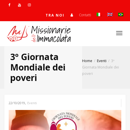
Contatti
TRA NOI
Togg
3º Giornata
Home
Eventi
3º
navi
Mondiale dei
Giornata Mondiale dei
poveri
poveri
,
22/10/2019
Eventi