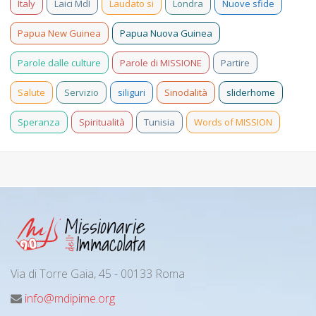
Italy
Laici MdI
Laudato si
Londra
Nuove sfide
Papua New Guinea
Papua Nuova Guinea
Parole dalle culture
Parole di MISSIONE
Partire
Salute
Servizio
siliguri
Sinodalità
sliderhome
Speranza
Spiritualità
Tunisia
Words of MISSION
Via di Torre Gaia, 45 - 00133 Roma
info@mdipime.org