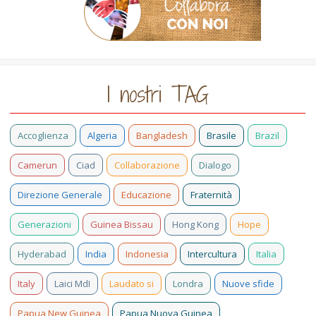
I nostri TAG
Accoglienza
Algeria
Bangladesh
Brasile
Brazil
Camerun
Ciad
Collaborazione
Dialogo
Direzione Generale
Educazione
Fraternità
Generazioni
Guinea Bissau
Hong Kong
Hope
Hyderabad
India
Indonesia
Intercultura
Italia
Italy
Laici MdI
Laudato si
Londra
Nuove sfide
Papua New Guinea
Papua Nuova Guinea