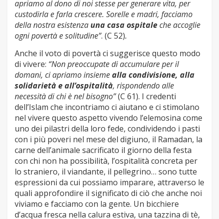
apriamo al dono di noi stesse per generare vita, per
custodirla e farla crescere. Sorelle e madri, facciamo
della nostra esistenza
una casa ospitale
che accoglie
ogni povertà e solitudine”
. (C 52)
.
Anche il voto di povertà ci suggerisce questo modo
di vivere:
“Non preoccupate di accumulare per il
domani, ci apriamo insieme
alla condivisione, alla
solidarietà e
all’ospitalità
, rispondendo alle
necessità di chi è nel bisogno”
(C 61). I credenti
dell’Islam che incontriamo ci aiutano e ci stimolano
nel vivere questo aspetto vivendo l’elemosina come
uno dei pilastri della loro fede, condividendo i pasti
con i più poveri nel mese del digiuno, il Ramadan, la
carne dell’animale sacrificato il giorno della festa
con chi non ha possibilità, l’ospitalità concreta per
lo straniero, il viandante, il pellegrino… sono tutte
espressioni da cui possiamo imparare, attraverso le
quali approfondire il significato di ciò che anche noi
viviamo e facciamo con la gente. Un bicchiere
d’acqua fresca nella calura estiva, una tazzina di tè,