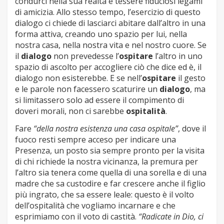
condurci nella sua realtà e tessere fiduciosi legami
di amicizia. Allo stesso tempo, l’esercizio di questo
dialogo ci chiede di lasciarci abitare dall’altro in una
forma attiva, creando uno spazio per lui, nella
nostra casa, nella nostra vita e nel nostro cuore. Se
il
dialogo
non prevedesse l’
ospitare
l’altro in uno
spazio di ascolto per accogliere ciò che dice ed è, il
dialogo non esisterebbe. E se nell’
ospitare
il gesto
e le parole non facessero scaturire un
dialogo
, ma
si limitassero solo ad essere il compimento di
doveri morali, non ci sarebbe
ospitalità
.
Fare
“della nostra esistenza una casa ospitale”
, dove il
fuoco resti sempre acceso per indicare una
Presenza, un posto sia sempre pronto per la visita
di chi richiede la nostra vicinanza, la premura per
l’altro sia tenera come quella di una sorella e di una
madre che sa custodire e far crescere anche il figlio
più ingrato, che sa essere leale: questo è il volto
dell’ospitalità che vogliamo incarnare e che
esprimiamo con il voto di castità.
“Radicate in Dio, ci