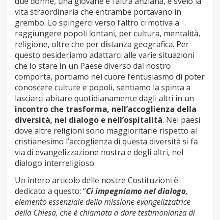
due donne, una giovane e l’altra anziana, e svelò la
vita straordinaria che entrambe portavano in
grembo. Lo spingerci verso l’altro ci motiva a
raggiungere popoli lontani, per cultura, mentalità,
religione, oltre che per distanza geografica. Per
questo desideriamo adattarci alle varie situazioni
che lo stare in un Paese diverso dal nostro
comporta, portiamo nel cuore l’entusiasmo di poter
conoscere culture e popoli, sentiamo la spinta a
lasciarci abitare quotidianamente dagli altri in un
incontro che trasforma, nell’accoglienza della
diversità, nel dialogo e nell’ospitalità
. Nei paesi
dove altre religioni sono maggioritarie rispetto al
cristianesimo l’accoglienza di questa diversità si fa
via di evangelizzazione nostra e degli altri, nel
dialogo interreligioso.
Un intero articolo delle nostre Costituzioni è
dedicato a questo: “
Ci impegniamo nel dialogo
,
elemento essenziale della missione evangelizzatrice
della Chiesa, che è chiamata a dare testimonianza di