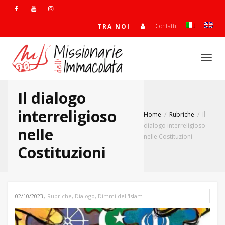
Contatti
TRA NOI
Togg
Il dialogo
navi
interreligioso
Home
Rubriche
Il
dialogo interreligioso
nelle
nelle Costituzioni
Costituzioni
,
02/10/2023
Rubriche
,
Dialogo
,
Dimmi dell'Islam