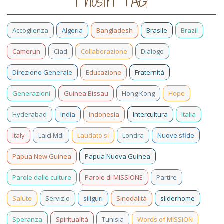
I nostri TAG
Accoglienza
Algeria
Bangladesh
Brasile
Brazil
Camerun
Ciad
Collaborazione
Dialogo
Direzione Generale
Educazione
Fraternità
Generazioni
Guinea Bissau
Hong Kong
Hope
Hyderabad
India
Indonesia
Intercultura
Italia
Italy
Laici MdI
Laudato si
Londra
Nuove sfide
Papua New Guinea
Papua Nuova Guinea
Parole dalle culture
Parole di MISSIONE
Partire
Salute
Servizio
siliguri
Sinodalità
sliderhome
Speranza
Spiritualità
Tunisia
Words of MISSION