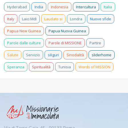
Hyderabad
India
Indonesia
Intercultura
Italia
Italy
Laici MdI
Laudato si
Londra
Nuove sfide
Papua New Guinea
Papua Nuova Guinea
Parole dalle culture
Parole di MISSIONE
Partire
Salute
Servizio
siliguri
Sinodalità
sliderhome
Speranza
Spiritualità
Tunisia
Words of MISSION