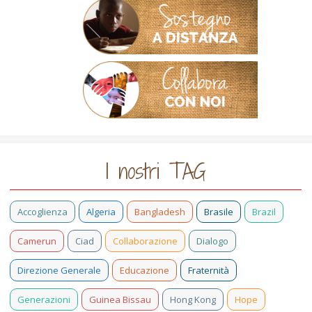
I nostri TAG
Accoglienza
Algeria
Bangladesh
Brasile
Brazil
Camerun
Ciad
Collaborazione
Dialogo
Direzione Generale
Educazione
Fraternità
Generazioni
Guinea Bissau
Hong Kong
Hope