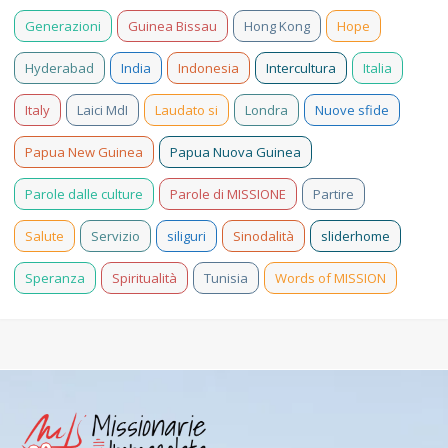
Generazioni
Guinea Bissau
Hong Kong
Hope
Hyderabad
India
Indonesia
Intercultura
Italia
Italy
Laici MdI
Laudato si
Londra
Nuove sfide
Papua New Guinea
Papua Nuova Guinea
Parole dalle culture
Parole di MISSIONE
Partire
Salute
Servizio
siliguri
Sinodalità
sliderhome
Speranza
Spiritualità
Tunisia
Words of MISSION