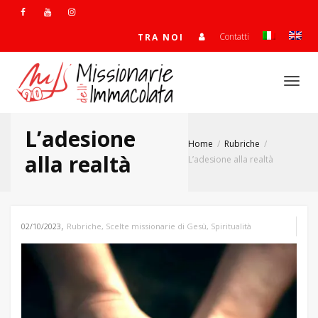
Contatti
TRA NOI
Togg
L’adesione
Home
Rubriche
navi
alla realtà
L’adesione alla realtà
,
02/10/2023
Rubriche
,
Scelte missionarie di Gesù
,
Spiritualità