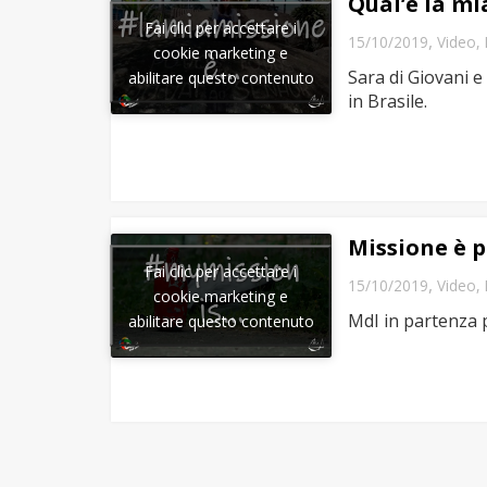
Qual’è la mi
Fai clic per accettare i
,
15/10/2019
Video
,
cookie marketing e
Sara di Giovani e
abilitare questo contenuto
in Brasile.
Missione è p
Fai clic per accettare i
,
15/10/2019
Video
,
cookie marketing e
MdI in partenza p
abilitare questo contenuto