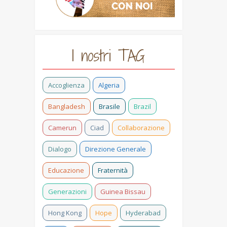
I nostri TAG
Accoglienza
Algeria
Bangladesh
Brasile
Brazil
Camerun
Ciad
Collaborazione
Dialogo
Direzione Generale
Educazione
Fraternità
Generazioni
Guinea Bissau
Hong Kong
Hope
Hyderabad