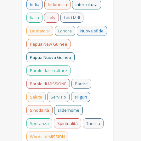
India
Indonesia
Intercultura
Italia
Italy
Laici MdI
Laudato si
Londra
Nuove sfide
Papua New Guinea
Papua Nuova Guinea
Parole dalle culture
Parole di MISSIONE
Partire
Salute
Servizio
siliguri
Sinodalità
sliderhome
Speranza
Spiritualità
Tunisia
Words of MISSION