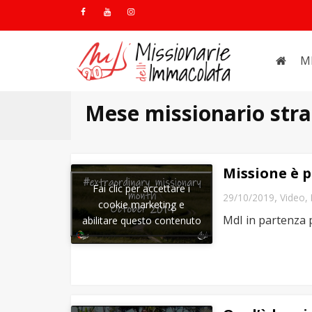
M
Mese missionario stra
Missione è p
Fai clic per accettare i
,
29/10/2019
Video
,
cookie marketing e
MdI in partenza p
abilitare questo contenuto