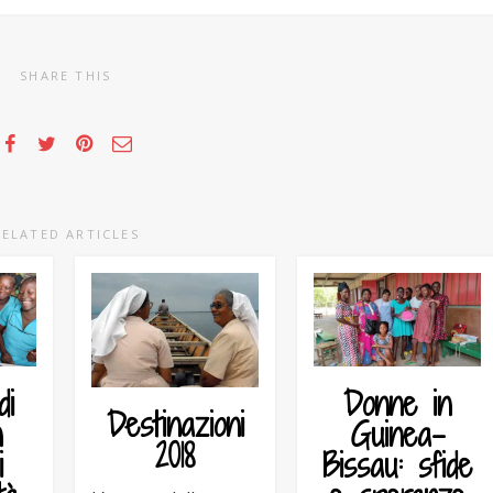
SHARE THIS
RELATED ARTICLES
di
Donne in
Destinazioni
n
Guinea-
2018
i
Bissau: sfide