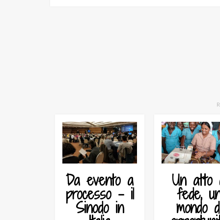
Da evento a
Un atto 
processo – il
fede, u
Sinodo in
mondo d