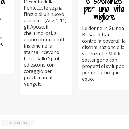
tà
e speranze
L’evento della
per una vita
Pentecoste segna
l’inizio di un nuovo
migliore
o
cammino (At 2,1-11);
gli Apostoli
Le donne in Guinea-
che, timorosi, si
Bissau lottano
el
erano rifugiati tutti
contro la povertà, la
a,
insieme nella
discriminazione e la
stanza, ricevono
violenza. Le MdI le
forza dallo Spirito
sostengono con
i
ed escono con
progetti di sviluppo
coraggio per
per un futuro più
proclamare il
equo.
Vangelo.
0 COMMENTS