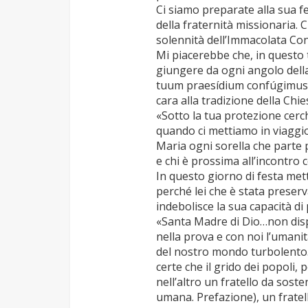
Ci siamo preparate alla sua f
della fraternità missionaria. 
solennità dell’Immacolata Co
Mi piacerebbe che, in questo t
giungere da ogni angolo della
tuum praesídium confúgimus. 
cara alla tradizione della Chie
«Sotto la tua protezione cer
quando ci mettiamo in viaggio,
Maria ogni sorella che parte 
e chi è prossima all’incontro 
In questo giorno di festa met
perché lei che è stata preserv
indebolisce la sua capacità di
«Santa Madre di Dio…non disp
nella prova e con noi l’umani
del nostro mondo turbolento.
certe che il grido dei popoli, 
nell’altro un fratello da sos
umana. Prefazione), un fratel