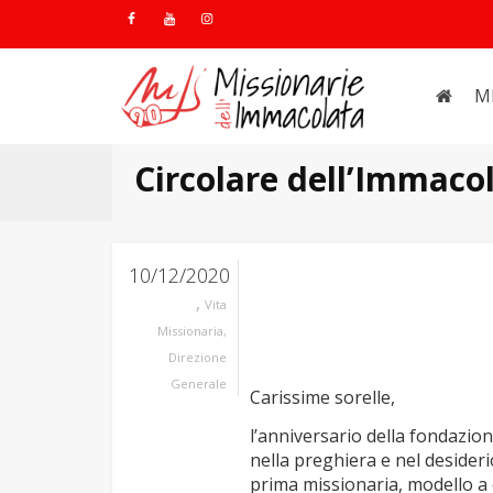
M
Circolare dell’Immaco
10/12/2020
,
Vita
Missionaria
,
Direzione
Generale
Carissime sorelle,
l’anniversario della fondazion
nella preghiera e nel desider
prima missionaria, modello a c