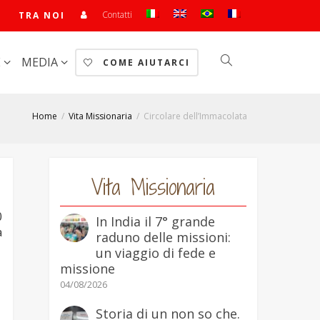
Contatti
TRA NOI
E
MEDIA
COME AIUTARCI
Home
Vita Missionaria
Circolare dell’Immacolata
Vita Missionaria
0
In India il 7° grande
a
raduno delle missioni:
un viaggio di fede e
missione
04/08/2026
Storia di un non so che.