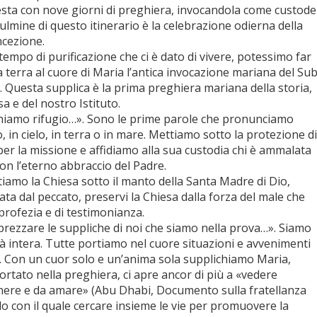
esta con nove giorni di preghiera, invocandola come custode
Culmine di questo itinerario è la celebrazione odierna della
ncezione.
empo di purificazione che ci è dato di vivere, potessimo far
 terra al cuore di Maria l’antica invocazione mariana del Su
Questa supplica è la prima preghiera mariana della storia,
sa e del nostro Istituto.
chiamo rifugio…». Sono le prime parole che pronunciamo
 in cielo, in terra o in mare. Mettiamo sotto la protezione di
per la missione e affidiamo alla sua custodia chi è ammalata
con l’eterno abbraccio del Padre.
tiamo la Chiesa sotto il manto della Santa Madre di Dio,
ata dal peccato, preservi la Chiesa dalla forza del male che
 profezia e di testimonianza.
rezzare le suppliche di noi che siamo nella prova…». Siamo
tà intera. Tutte portiamo nel cuore situazioni e avvenimenti
 Con un cuor solo e un’anima sola supplichiamo Maria,
portato nella preghiera, ci apre ancor di più a «vedere
tenere e da amare» (Abu Dhabi, Documento sulla fratellanza
lo con il quale cercare insieme le vie per promuovere la