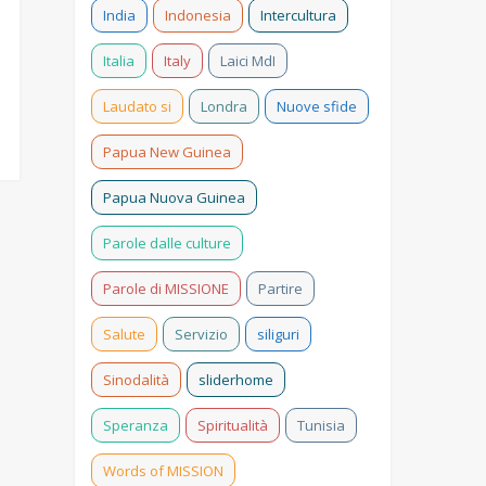
India
Indonesia
Intercultura
Italia
Italy
Laici MdI
Laudato si
Londra
Nuove sfide
Papua New Guinea
Papua Nuova Guinea
Parole dalle culture
Parole di MISSIONE
Partire
Salute
Servizio
siliguri
Sinodalità
sliderhome
Speranza
Spiritualità
Tunisia
Words of MISSION