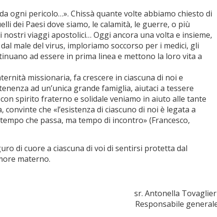
da ogni pericolo…». Chissà quante volte abbiamo chiesto di
uelli dei Paesi dove siamo, le calamità, le guerre, o più
i nostri viaggi apostolici… Oggi ancora una volta e insieme,
dal male del virus, imploriamo soccorso per i medici, gli
ntinuano ad essere in prima linea e mettono la loro vita a
ternità missionaria, fa crescere in ciascuna di noi e
rtenenza ad un’unica grande famiglia, aiutaci a tessere
con spirito fraterno e solidale veniamo in aiuto alle tante
, convinte che «l’esistenza di ciascuno di noi è legata a
n è tempo che passa, ma tempo di incontro» (Francesco,
o di cuore a ciascuna di voi di sentirsi protetta dal
amore materno.
sr. Antonella Tovaglier
Responsabile general