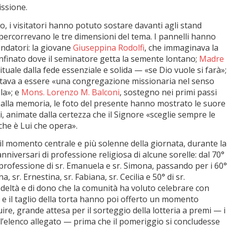
issione.
no, i visitatori hanno potuto sostare davanti agli stand
 ripercorrevano le tre dimensioni del tema. I pannelli hanno
fondatori: la giovane
Giuseppina Rodolfi
, che immaginava la
inato dove il seminatore getta la semente lontano;
Madre
rituale dalla fede essenziale e solida — «se Dio vuole si farà»;
rtava a essere «una congregazione missionaria nel senso
la»; e
Mons. Lorenzo M. Balconi
, sostegno nei primi passi
 alla memoria, le foto del presente hanno mostrato le suore
i, animate dalla certezza che il Signore «sceglie sempre le
che è Lui che opera».
il momento centrale e più solenne della giornata, durante la
anniversari di professione religiosa di alcune sorelle: dal 70°
di professione di sr. Emanuela e sr. Simona, passando per i 60°
ina, sr. Ernestina, sr. Fabiana, sr. Cecilia e 50° di sr.
edeltà e di dono che la comunità ha voluto celebrare con
t e il taglio della torta hanno poi offerto un momento
uire, grande attesa per il sorteggio della lotteria a premi — i
ell’elenco allegato — prima che il pomeriggio si concludesse