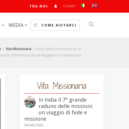
Contatti
TRA NOI
E
MEDIA
COME AIUTARCI
e
Vita Missionaria
Festa della riconoscenza: le
onarie dell’Immacolata festeggiano il novantesimo
Vita Missionaria
In India il 7° grande
raduno delle missioni:
un viaggio di fede e
missione
04/08/2026