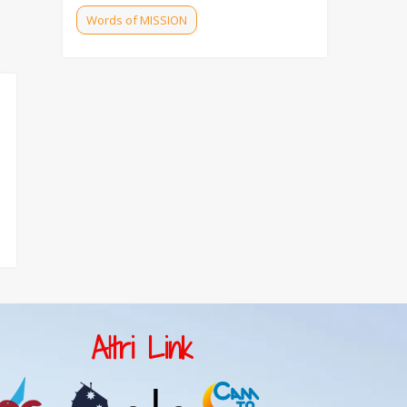
Dio ci sostiene nella
Words of MISSION
ricerca umile e
costante della sua
Volontà” (Cost. 7)
Questo articolo
delle nostre
Costituzioni ci invita
a rinnovare
continuamente la
nostra passione
Evangelizzare
missionaria e a
con la musica
cercare sem...
Uka, educatore e
appassionato di
arte, ha fondato un
Altri Link
coro di bambini che
comunicano i valori
del Vangelo
attraverso il canto.