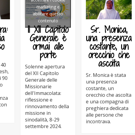
marketing e
abilitare questo
contenuto
ra:
Il XII Capitolo
Sr. Monica,
ia
Generale è
una presenza
so
ormai alle
costante, un
porte
orecchio che
ascolta
 40
Solenne apertura
esh,
del XII Capitolo
Sr. Monica è stata
i 90
Generale delle
una presenza
to
Missionarie
costante, un
dell'Immacolata:
orecchio che ascolta
anza
riflessione e
e una compagna di
con
rinnovamento della
preghiera dedicata
missione in
alle persone che
sinodalità, 8-29
incontrava.
settembre 2024.