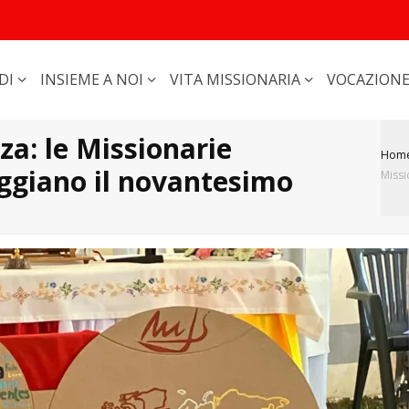
DI
INSIEME A NOI
VITA MISSIONARIA
VOCAZION
za: le Missionarie
Hom
ggiano il novantesimo
Missi