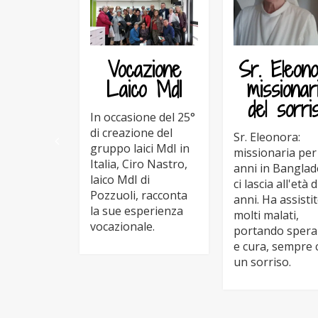
Vocazione
Sr. Eleono
Laico MdI
missionar
del sorri
In occasione del 25°
di creazione del
Sr. Eleonora:
gruppo laici MdI in
missionaria per
Italia, Ciro Nastro,
anni in Banglad
laico MdI di
ci lascia all'età d
Pozzuoli, racconta
anni. Ha assisti
la sue esperienza
molti malati,
vocazionale.
portando sper
e cura, sempre 
un sorriso.