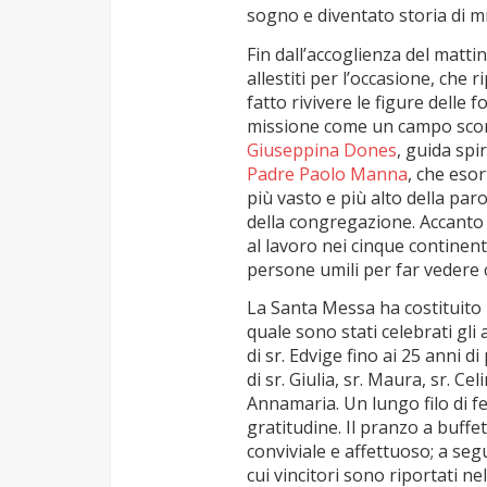
sogno e diventato storia di m
Fin dall’accoglienza del matti
allestiti per l’occasione, che
fatto rivivere le figure delle 
missione come un campo sconf
Giuseppina Dones
, guida spi
Padre Paolo Manna
, che eso
più vasto e più alto della paro
della congregazione. Accanto
al lavoro nei cinque continent
persone umili per far vedere 
La Santa Messa ha costituito 
quale sono stati celebrati gli 
di sr. Edvige fino ai 25 anni 
di sr. Giulia, sr. Maura, sr. Cel
Annamaria. Un lungo filo di f
gratitudine. Il pranzo a buffe
conviviale e affettuoso; a seg
cui vincitori sono riportati n