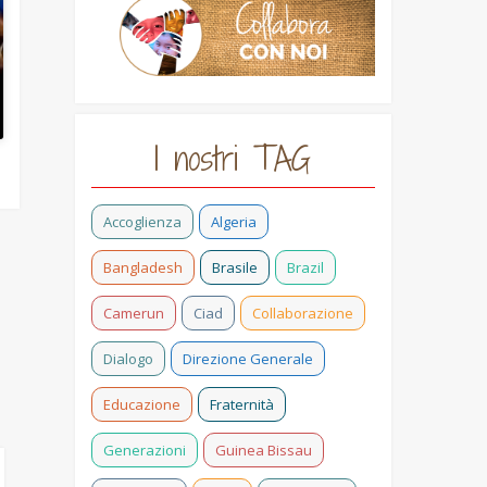
I nostri TAG
Accoglienza
Algeria
Bangladesh
Brasile
Brazil
Camerun
Ciad
Collaborazione
Dialogo
Direzione Generale
Educazione
Fraternità
Generazioni
Guinea Bissau