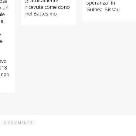
gratuitamente
cosa
speranza" in
ricevuta come dono
o un
Guinea-Bissau.
nel Battesimo.
ale
re,
e
ne
uovo
018
ando
0 COMMENTS