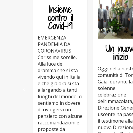
Insieme
contro il
Covid-19
EMERGENZA
PANDEMIA DA
Un nuov
CORONAVIRUS
inizio
Carissime sorelle,
Alla luce del
Oggi nella nost
dramma che si sta
comunità di To
vivendo qui in Italia
Gaia, durante la
e che già ora si sta
solenne
allargando a tanti
celebrazione
luoghi del mondo, ci
dell’Immacolata,
sentiamo in dovere
Direzione Gene
di rivolgervi un
uscente ha pas
pensiero con alcune
il testimone alla
raccomandazioni e
nuova Direzion
proposte da