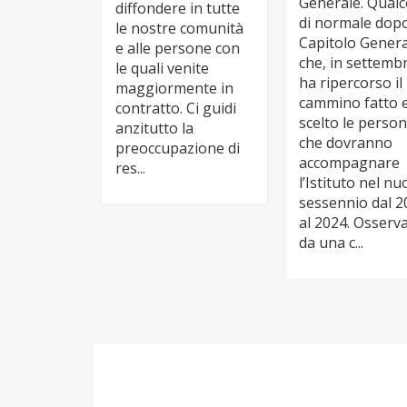
Generale. Qual
diffondere in tutte
di normale dop
le nostre comunità
Capitolo Gener
e alle persone con
che, in settemb
le quali venite
ha ripercorso il
maggiormente in
cammino fatto 
contratto. Ci guidi
scelto le perso
anzitutto la
che dovranno
preoccupazione di
accompagnare
res...
l’Istituto nel n
sessennio dal 2
al 2024. Osserv
da una c...