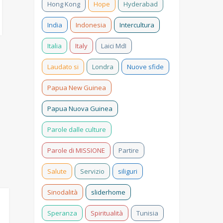
poveri e il grido
Hong Kong
Hope
Hyderabad
molto altro.
della Terra. Con la
pubblicazione
India
Indonesia
Intercultura
dell’enciclica “
Laudato si’ “, la
Italia
Italy
Laici MdI
prima nella storia
della Chiesa che
Laudato si
Londra
Nuove sfide
mette in relazione il
degrado umano ...
Papua New Guinea
Papua Nuova Guinea
Parole dalle culture
Parole di MISSIONE
Partire
Salute
Servizio
siliguri
Sinodalità
sliderhome
Speranza
Spiritualità
Tunisia