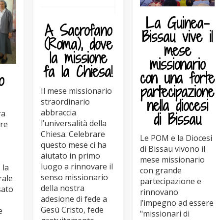
La Guinea-
A Sacrofano
Bissau vive il
(Roma), dove
mese
la missione
missionario
fa la Chiesa!
con una forte
o
partecipazione
Il mese missionario
nella diocesi
straordinario
abbraccia
ra
di Bissau
l’universalità della
rre
Chiesa. Celebrare
Le POM e la Diocesi
questo mese ci ha
di Bissau vivono il
aiutato in primo
mese missionario
luogo a rinnovare il
 la
con grande
senso missionario
rale
partecipazione e
della nostra
sato
rinnovano
adesione di fede a
l’impegno ad essere
Gesù Cristo, fede
e
"missionari di