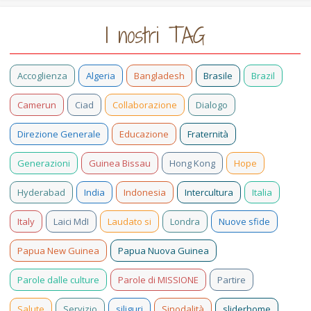
I nostri TAG
Accoglienza
Algeria
Bangladesh
Brasile
Brazil
Camerun
Ciad
Collaborazione
Dialogo
Direzione Generale
Educazione
Fraternità
Generazioni
Guinea Bissau
Hong Kong
Hope
Hyderabad
India
Indonesia
Intercultura
Italia
Italy
Laici MdI
Laudato si
Londra
Nuove sfide
Papua New Guinea
Papua Nuova Guinea
Parole dalle culture
Parole di MISSIONE
Partire
Salute
Servizio
siliguri
Sinodalità
sliderhome