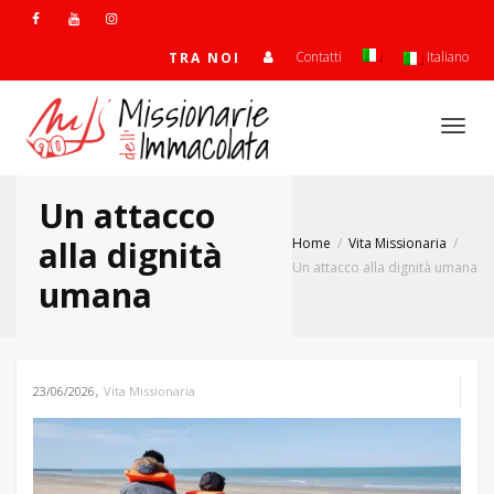
Contatti
Italiano
TRA NOI
Togg
Un attacco
navi
alla dignità
Home
Vita Missionaria
Un attacco alla dignità umana
umana
,
23/06/2026
Vita Missionaria