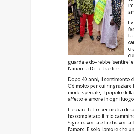
im
am
La
fa
fa
ca
cr
cu
guarda e dovrebbe ‘sentire’ e 
l’amore a Dio e tra di noi.
Dopo 40 anni, il sentimento c
C’è molto per cui ringraziare 
modo speciale, il popolo dell
affetto e amore in ogni luogo
Lasciare tutto per motivi di s
ho completato il mio cammino 
Signore vorrà e finché vorrà. 
l’amore. È solo l’amore che un