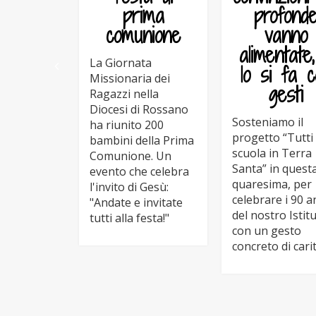
prima
profond
comunione
vanno
alimentate
La Giornata
lo si fa c
Missionaria dei
gesti
Ragazzi nella
Diocesi di Rossano
Sosteniamo il
ha riunito 200
progetto “Tutti
bambini della Prima
scuola in Terra
Comunione. Un
Santa” in quest
evento che celebra
quaresima, per
l'invito di Gesù:
celebrare i 90 a
"Andate e invitate
del nostro Istit
tutti alla festa!"
con un gesto
concreto di carit