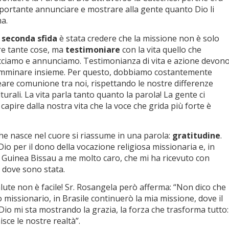
portante annunciare e mostrare alla gente quanto Dio li
a.
 seconda sfida
è stata credere che la missione non è solo
re tante cose, ma
testimoniare
con la vita quello che
cciamo e annunciamo. Testimonianza di vita e azione devon
mminare insieme. Per questo, dobbiamo costantemente
eare comunione tra noi, rispettando le nostre differenze
lturali. La vita parla tanto quanto la parola! La gente ci
capire dalla nostra vita che la voce che grida più forte è
he nasce nel cuore si riassume in una parola:
gratitudine
.
Dio per il dono della vocazione religiosa missionaria e, in
a Guinea Bissau a me molto caro, che mi ha ricevuto con
 dove sono stata.
alute non è facile! Sr. Rosangela però afferma: “Non dico che
missionario, in Brasile continuerò la mia missione, dove il
Dio mi sta mostrando la grazia, la forza che trasforma tutto:
isce le nostre realtà”.