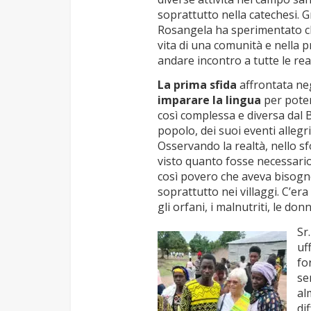
soprattutto nella catechesi. G
Rosangela ha sperimentato che
vita di una comunità e nella p
andare incontro a tutte le re
La prima sfida
affrontata neg
imparare la lingua
per poter
così complessa e diversa dal Br
popolo, dei suoi eventi allegri 
Osservando la realtà, nello s
visto quanto fosse necessario 
così povero che aveva bisogno
soprattutto nei villaggi. C’era
gli orfani, i malnutriti, le do
Sr
uf
fo
se
al
di