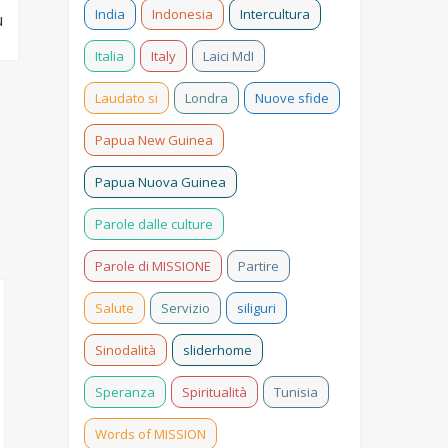
India
Indonesia
Intercultura
u
Italia
Italy
Laici MdI
Laudato si
Londra
Nuove sfide
Papua New Guinea
Papua Nuova Guinea
Parole dalle culture
Parole di MISSIONE
Partire
Salute
Servizio
siliguri
Sinodalità
sliderhome
Speranza
Spiritualità
Tunisia
Missione
Diversità e
popolare a
Words of MISSION