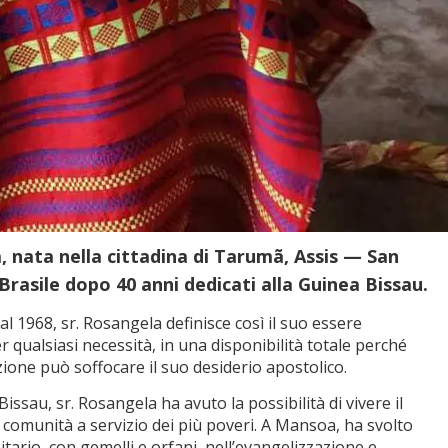
a, nata nella cittadina di Tarumã, Assis — San
 Brasile dopo 40 anni dedicati alla Guinea Bissau.
l 1968, sr. Rosangela definisce così il suo essere
 qualsiasi necessità, in una disponibilità totale perché
one può soffocare il suo desiderio apostolico.
issau, sr. Rosangela ha avuto la possibilità di vivere il
 comunità a servizio dei più poveri. A Mansoa, ha svolto
itario, con gemelli e orfani, nell’evangelizzazione e