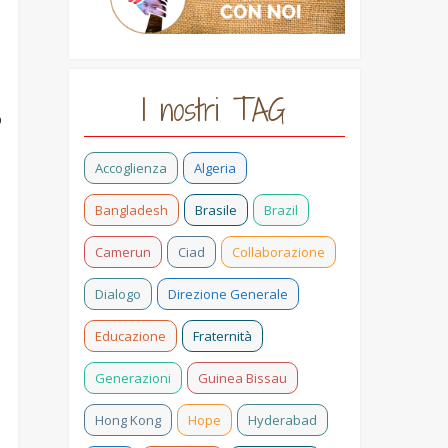
I nostri TAG
o
Accoglienza
Algeria
Bangladesh
Brasile
Brazil
Camerun
Ciad
Collaborazione
Dialogo
Direzione Generale
Educazione
Fraternità
Generazioni
Guinea Bissau
Hong Kong
Hope
Hyderabad