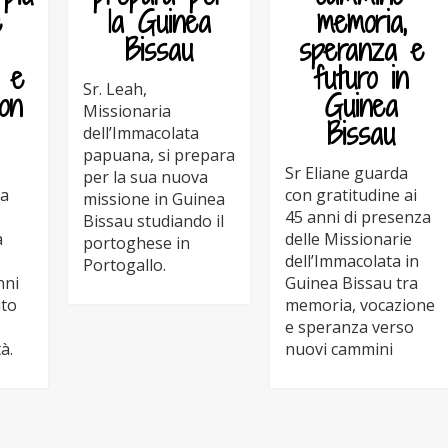
e
la Guinea
memoria,
Bissau
speranza e
, e
futuro in
Sr. Leah,
on
Guinea
Missionaria
Bissau
dell’Immacolata
papuana, si prepara
Sr Eliane guarda
per la sua nuova
 a
con gratitudine ai
missione in Guinea
45 anni di presenza
Bissau studiando il
a
delle Missionarie
portoghese in
dell’Immacolata in
Portogallo.
nni
Guinea Bissau tra
uto
memoria, vocazione
e speranza verso
à.
nuovi cammini