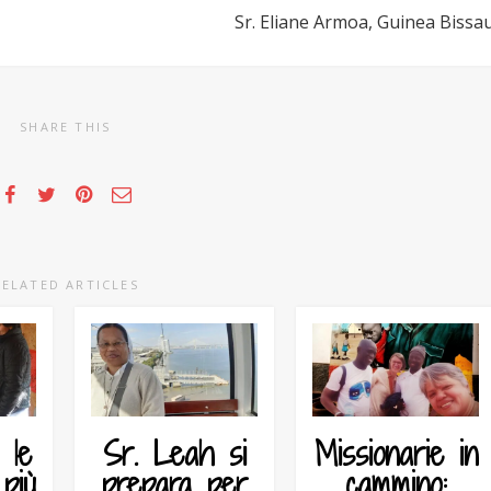
Sr. Eliane Armoa, Guinea Bissa
SHARE THIS
RELATED ARTICLES
 le
Sr. Leah si
Missionarie in
 più
prepara per
cammino: