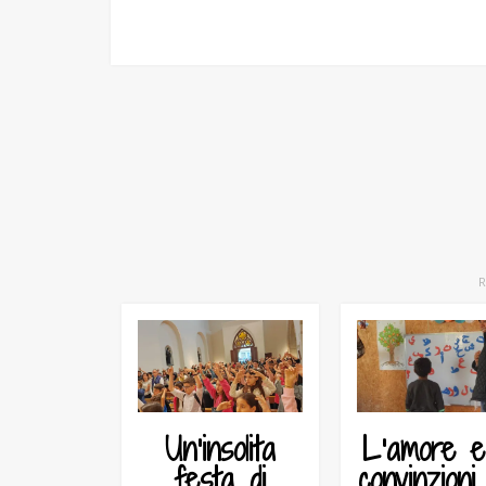
Un’insolita
L’amore e
festa di
convinzioni