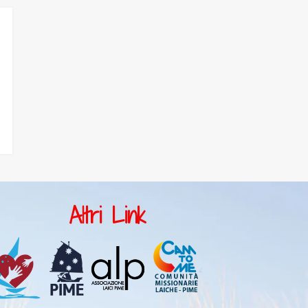
celebra festività
diverse, ma si
riconosce sotto la
stessa indole e lo
stesso
temperamento. Di
c...
Altri Link