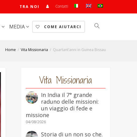
Contatti
TRA NOI
E
MEDIA
COME AIUTARCI
Home
Vita Missionaria
Quartant’anni in Guinea Bissau
Vita Missionaria
In India il 7° grande
raduno delle missioni:
un viaggio di fede e
missione
04/08/2026
Storia di un non so che.