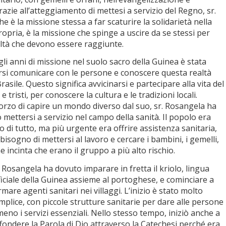
razie all’atteggiamento di mettesi a servizio del Regno, sr.
 è la missione stessa a far scaturire la solidarietà nella
ropria, è la missione che spinge a uscire da se stessi per
altà che devono essere raggiunte.
li anni di missione nel suolo sacro della Guinea è stata
si comunicare con le persone e conoscere questa realtà
asile. Questo significa avvicinarsi e partecipare alla vita del
e tristi, per conoscere la cultura e le tradizioni locali.
forzo di capire un mondo diverso dal suo, sr. Rosangela ha
mettersi a servizio nel campo della sanità. Il popolo era
 di tutto, ma più urgente era offrire assistenza sanitaria,
 bisogno di mettersi al lavoro e cercare i bambini, i gemelli,
nne incinta che erano il gruppo a più alto rischio.
. Rosangela ha dovuto imparare in fretta il kriolo, lingua
ficiale della Guinea assieme al portoghese, e cominciare a
rmare agenti sanitari nei villaggi. L’inizio è stato molto
mplice, con piccole strutture sanitarie per dare alle persone
meno i servizi essenziali. Nello stesso tempo, iniziò anche a
ffondere la Parola di Dio attraverso la Catechesi perché era