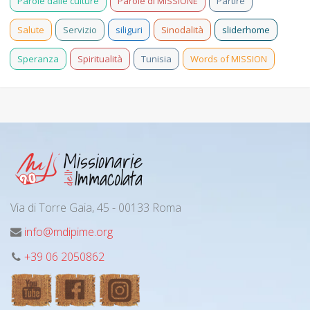
Parole dalle culture
Parole di MISSIONE
Partire
Salute
Servizio
siliguri
Sinodalità
sliderhome
Speranza
Spiritualità
Tunisia
Words of MISSION
Via di Torre Gaia, 45 - 00133 Roma
info@mdipime.org
+39 06 2050862