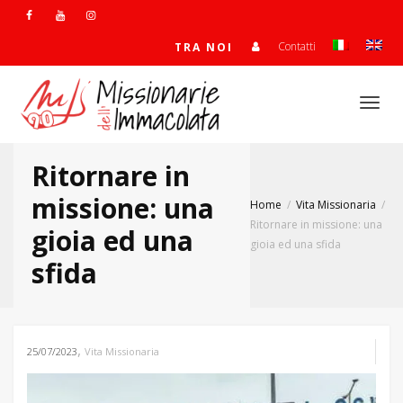
Contatti
TRA NOI
Togg
Ritornare in
navi
missione: una
Home
Vita Missionaria
Ritornare in missione: una
gioia ed una
gioia ed una sfida
sfida
,
25/07/2023
Vita Missionaria