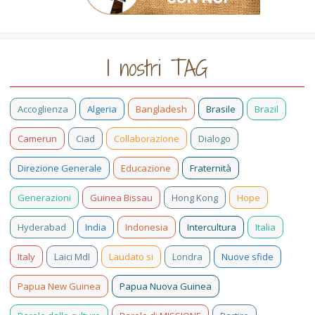
I nostri TAG
Accoglienza
Algeria
Bangladesh
Brasile
Brazil
Camerun
Ciad
Collaborazione
Dialogo
Direzione Generale
Educazione
Fraternità
Generazioni
Guinea Bissau
Hong Kong
Hope
Hyderabad
India
Indonesia
Intercultura
Italia
Italy
Laici MdI
Laudato si
Londra
Nuove sfide
Papua New Guinea
Papua Nuova Guinea