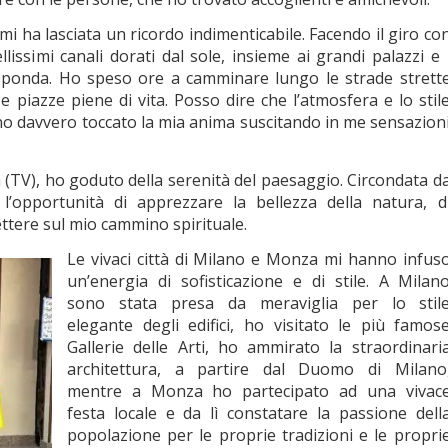
 mi ha lasciata un ricordo indimenticabile. Facendo il giro co
issimi canali dorati dal sole, insieme ai grandi palazzi e 
sponda. Ho speso ore a camminare lungo le strade strett
 e piazze piene di vita. Posso dire che l’atmosfera e lo stil
nno davvero toccato la mia anima suscitando in me sensazion
da (TV), ho goduto della serenità del paesaggio. Circondata d
 l’opportunità di apprezzare la bellezza della natura, d
flettere sul mio cammino spirituale.
Le vivaci città di Milano e Monza mi hanno infus
un’energia di sofisticazione e di stile. A Milan
sono stata presa da meraviglia per lo stil
elegante degli edifici, ho visitato le più famos
Gallerie delle Arti, ho ammirato la straordinari
architettura, a partire dal Duomo di Milano
mentre a Monza ho partecipato ad una vivac
festa locale e da lì constatare la passione dell
popolazione per le proprie tradizioni e le propri