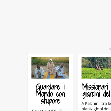
Missionari 
Guardare il
giardini de
Mondo con
stupore
A Kalchini, tra le
piantagioni del 
Sono ormai da 6