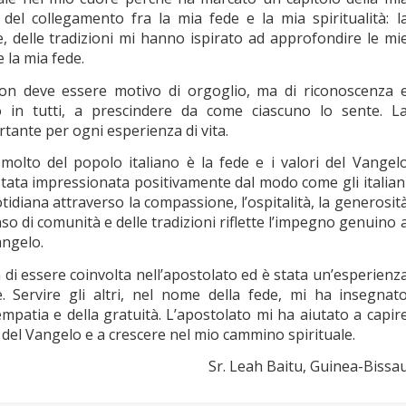
o del collegamento fra la mia fede e la mia spiritualità: l
rte, delle tradizioni mi hanno ispirato ad approfondire le mi
e la mia fede.
non deve essere motivo di orgoglio, ma di riconoscenza 
o in tutti, a prescindere da come ciascuno lo sente. L
tante per ogni esperienza di vita.
molto del popolo italiano è la fede e i valori del Vangel
o stata impressionata positivamente dal modo come gli italian
otidiana attraverso la compassione, l’ospitalità, la generosit
senso di comunità e delle tradizioni riflette l’impegno genuino 
angelo.
di essere coinvolta nell’apostolato ed è stata un’esperienz
 Servire gli altri, nel nome della fede, mi ha insegnat
’empatia e della gratuità. L’apostolato mi ha aiutato a capir
 del Vangelo e a crescere nel mio cammino spirituale.
Sr. Leah Baitu, Guinea-Bissa