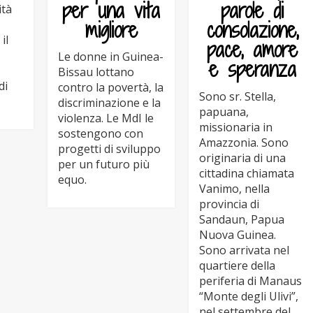
per una vita
parole di
ità
migliore
consolazione,
il
pace, amore
Le donne in Guinea-
e speranza
Bissau lottano
di
contro la povertà, la
Sono sr. Stella,
discriminazione e la
papuana,
violenza. Le MdI le
missionaria in
sostengono con
Amazzonia. Sono
progetti di sviluppo
originaria di una
per un futuro più
cittadina chiamata
equo.
Vanimo, nella
provincia di
Sandaun, Papua
Nuova Guinea.
Sono arrivata nel
quartiere della
periferia di Manaus
“Monte degli Ulivi”,
nel settembre del