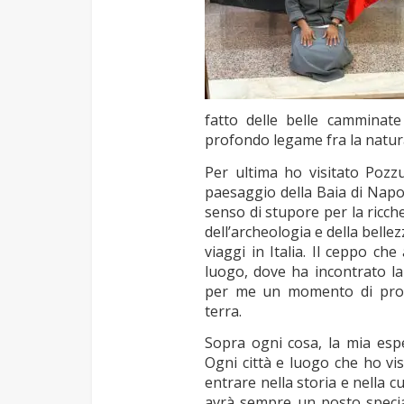
fatto delle belle camminate
profondo legame fra la natura
Per ultima ho visitato Pozzu
paesaggio della Baia di Napo
senso di stupore per la ricch
dell’archeologia e della belle
viaggi in Italia. Il ceppo ch
luogo, dove ha incontrato l
per me un momento di profo
terra.
Sopra ogni cosa, la mia espe
Ogni città e luogo che ho v
entrare nella storia e nella cu
avrà sempre un posto specia