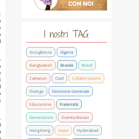
e
o
e
I nostri TAG
o
l
Accoglienza
Algeria
o
Bangladesh
Brasile
Brazil
o
e
Camerun
Ciad
Collaborazione
i
l
Dialogo
Direzione Generale
o
a
Educazione
Fraternità
Generazioni
Guinea Bissau
.
i
Hong Kong
Hope
Hyderabad
a
a