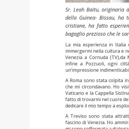
Sr. Leah Baitu, originaria
della Guinea- Bissau, ha t
cristiane, ha fatto esperi
bagaglio prezioso che le sar
La mia esperienza in Itali
immergermi nella cultura e ne
Venezia a Cornuda (TV),da 
infine a Pozzuoli, ogni cit
un’impressione indimenticabil
A Roma sono stata colpita in 
che mi circondavano. Ho visi
Vaticano e la Cappella Sistin
fatto di trovarmi nel cuore de
dedicare il mio tempo a esplor
A Treviso sono stata attratt
fascino di Venezia. Ho ammirat
mi sono soffermata a dialogar