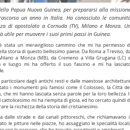
 della Papua Nuova Guinea, per prepararsi alla mission
rascorso un anno in Italia. Ha conosciuto le comunit
enza di apostolato a Cornuda (TV), Milano e Monza. U
à utile per muovere i suoi primi passi in Guinea.
a è stata un meraviglioso cammino che mi ha permesso d
lla storia di questo bellissimo paese. Da Roma a Treviso, d
Milano a Monza (MB), da Cremeno a Villa Grugana (LC) 
tà e luogo mi ha offerto il suo fascino e mi ha lasciat
e.
particolare dagli antichi resti e dalle maestose architettur
tato i monumenti più famosi come il Colosseo, la Città de
a, che mi hanno lasciata senza parole per la loro bellezza. I
l cattolicesimo mi ha riempita di gioia, ed ho cercato quindi d
are la ricchezza della storia del cristianesimo.
a dalle strade e dai canali pittoreschi, che richiamavano i
o le pitture nelle piazze, ho assaggiato le specialità locali
e con le persone, che ho trovato accoglienti e amichevoli.