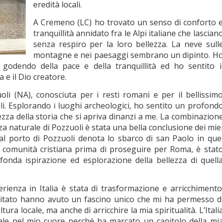
eredità locali.
A Cremeno (LC) ho trovato un senso di conforto 
tranquillità annidato fra le Alpi italiane che lascian
senza respiro per la loro bellezza. La neve sull
montagne e nei paesaggi sembrano un dipinto. H
 godendo della pace e della tranquillità ed ho sentito i
 e il Dio creatore.
oli (NA), conosciuta per i resti romani e per il bellissim
li. Esplorando i luoghi archeologici, ho sentito un profond
ezza della storia che si apriva dinanzi a me. La combinazion
zza naturale di Pozzuoli è stata una bella conclusione dei mie
e al porto di Pozzuoli denota lo sbarco di san Paolo in que
a comunità cristiana prima di proseguire per Roma, è stat
nda ispirazione ed esplorazione della bellezza di quell
rienza in Italia è stata di trasformazione e arricchimento
isitato hanno avuto un fascino unico che mi ha permesso d
ltura locale, ma anche di arricchire la mia spiritualità. L’Itali
le nel mio cuore perché ha marcato un capitolo della mi