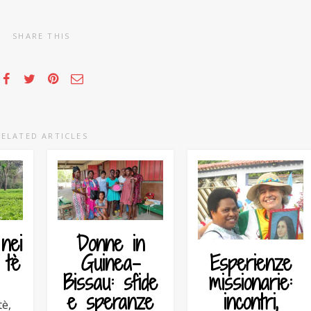
SHARE THIS
RELATED ARTICLES
nei
Donne in
l tè
Guinea-
Esperienze
Bissau: sfide
missionarie:
e speranze
incontri,
tè,