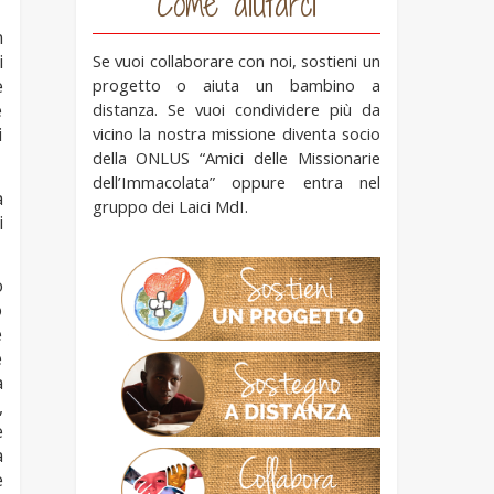
Come aiutarci
n
Se vuoi collaborare con noi, sostieni un
i
progetto o aiuta un bambino a
e
distanza. Se vuoi condividere più da
e
vicino la nostra missione diventa socio
i
della ONLUS “Amici delle Missionarie
dell’Immacolata” oppure entra nel
a
gruppo dei Laici MdI.
i
o
o
e
e
a
,
e
a
e