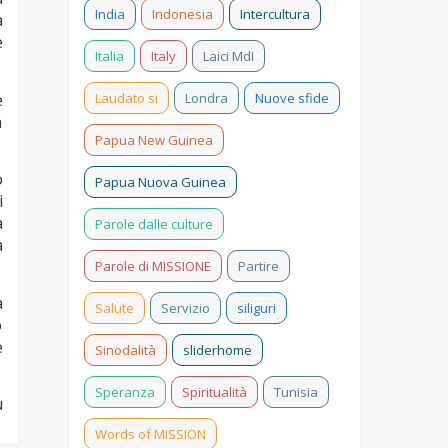
India
Indonesia
Intercultura
a
e
Italia
Italy
Laici MdI
e
Laudato si
Londra
Nuove sfide
a
Papua New Guinea
o
Papua Nuova Guinea
i
à
Parole dalle culture
a
Parole di MISSIONE
Partire
a
Salute
Servizio
siliguri
o
e
Sinodalità
sliderhome
Speranza
Spiritualità
Tunisia
u
Words of MISSION