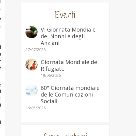
e
Eventi
à
n
VI Giornata Mondiale
dei Nonni e degli
Anziani
i
17/07/2026
a
e
Giornata Mondiale del
o
Rifugiato
19/06/2026
e
60° Giornata mondiale
l
delle Comunicazioni
l
Sociali
i
16/05/2026
l
,