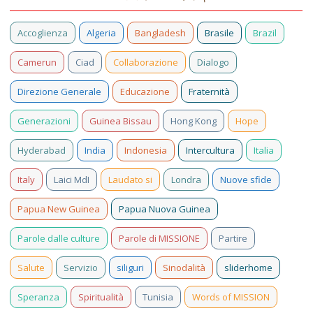
Accoglienza
Algeria
Bangladesh
Brasile
Brazil
Camerun
Ciad
Collaborazione
Dialogo
Direzione Generale
Educazione
Fraternità
Generazioni
Guinea Bissau
Hong Kong
Hope
Hyderabad
India
Indonesia
Intercultura
Italia
Italy
Laici MdI
Laudato si
Londra
Nuove sfide
Papua New Guinea
Papua Nuova Guinea
Parole dalle culture
Parole di MISSIONE
Partire
Salute
Servizio
siliguri
Sinodalità
sliderhome
Speranza
Spiritualità
Tunisia
Words of MISSION