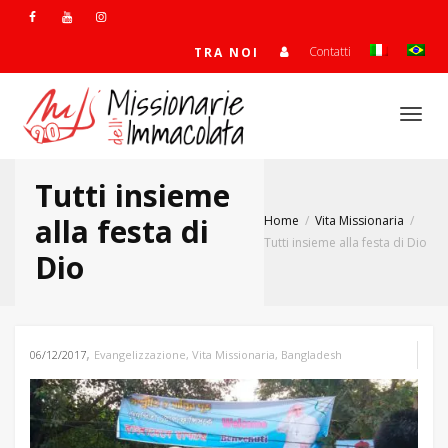
Contatti
TRA NOI
Togg
Tutti insieme
navi
alla festa di
Home
Vita Missionaria
Tutti insieme alla festa di Dio
Dio
,
06/12/2017
Evangelizzazione
,
Vita Missionaria
,
Bangladesh