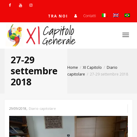
Contatti
TRA NOI
Togg
27-29
navi
settembre
Home
XI Capitolo
Diario
capitolare
27-29 settembre 2018
2018
,
29/09/2018
Diario capitolare