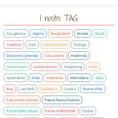
I nostri TAG
Accoglienza
Algeria
Bangladesh
Brasile
Brazil
Camerun
Ciad
Collaborazione
Dialogo
Direzione Generale
Educazione
Fraternità
Generazioni
Guinea Bissau
Hong Kong
Hope
Hyderabad
India
Indonesia
Intercultura
Italia
Italy
Laici MdI
Laudato si
Londra
Nuove sfide
Papua New Guinea
Papua Nuova Guinea
Parole dalle culture
Parole di MISSIONE
Partire