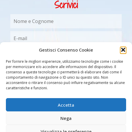
Scrivici
Gestisci Consenso Cookie
Accetto il trattamento dei dati nel rispetto delle regole
stabilite dalla legislazione sulla Privacy e come evidenziato
nel documento
Informativa per il trattamento dei dati
Per fornire le migliori esperienze, utilizziamo tecnologie come i cookie
per memorizzare e/o accedere alle informazioni del dispositivo. Il
personali
di cui ho preso visione
(è necessario
consenso a queste tecnologie ci permetterà di elaborare dati come il
selezionare la casella per poter procedere con la registrazione)
comportamento di navigazione o ID unici su questo sito. Non
acconsentire o ritirare il consenso può influire negativamente su alcune
caratteristiche e funzioni.
Accetta
Nega
Visualizza le preferenze