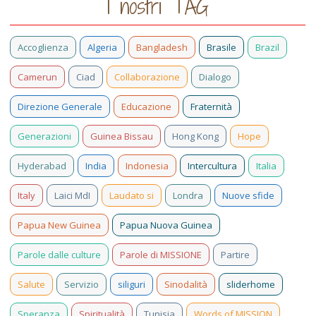
I nostri TAG
Accoglienza
Algeria
Bangladesh
Brasile
Brazil
Camerun
Ciad
Collaborazione
Dialogo
Direzione Generale
Educazione
Fraternità
Generazioni
Guinea Bissau
Hong Kong
Hope
Hyderabad
India
Indonesia
Intercultura
Italia
Italy
Laici MdI
Laudato si
Londra
Nuove sfide
Papua New Guinea
Papua Nuova Guinea
Parole dalle culture
Parole di MISSIONE
Partire
Salute
Servizio
siliguri
Sinodalità
sliderhome
Speranza
Spiritualità
Tunisia
Words of MISSION