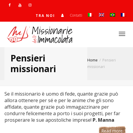
Contatti
TRA NOI
Togg
Pensieri
Home
Pensieri
navi
missionari
missionari
Se il missionario è uomo di fede, quante grazie può
allora ottenere per sé e per le anime che gli sono
affidate, quante grazie può immagazzinare per
condurre felicemente a porto i suoi progetti, per far
prosperare le sue apostoliche imprese!
P. Manna
Read more