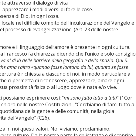
e attraverso il dialogo di vita.
– apprezzare i modi diversi di fare le cose.
esenza di Dio, in ogni cosa.
ocale nel difficile compito dell’inculturazione del Vangelo e
el processo di evangelizzazione. (Art. 23 delle nostre
ore e il linguaggio dell’amore è presente in ogni cultura.
Papa Francesco fa chiarezza dicendo che l’unico e solo consiglio
va al di là delle barriere della geografia e dello spazio. Qui S.
che ama l’altro «quando fosse lontano da lui, quanto se fosse
pertura è richiesta a ciascuno di noi, in modo particolare a
che ci permetta di riconoscere, apprezzare, amare ogni
ua prossimità fisica o al luogo dove è nata e/o vive.
ci possiamo esprimere così: “
mi sono fatto tutto a tutti
” (1Cor
 chiaro nelle nostre Costituzioni, “Cerchiamo di farci tutto a
 quotidiana della gente e delle comunità, nella gioia
vita del Vangelo” (C26).
za in noi questi valori. Noi viviamo, proclamiamo,
verse culture. Dalla nostra parte la delicatezza è di scoprire