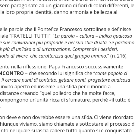
ere paragonate ad un giardino di fiori di colori differenti, le
la loro propria identità, danno armonia e bellezza al
le parole che il Pontefice Francesco sottolinea e definisce
ciale “FRATELLI TUTTI”. “
La parola – cultura – indica qualcosa
e sue convinzioni più profonde e nel suo stile di vita. Se parliamo
 è più di un’idea o di un’astrazione. Comprende i desideri,
 modo di vivere che caratterizza quel gruppo umano.
” (n. 216).
te nella riflessione, Papa Francesco successivamente
 INCONTRO
– che secondo lui significa che “
come popolo ci
 il cercare punti di contatto, gettare ponti, progettare qualcosa
n invito aperto ed insieme una sfida per il mondo a
 distanze creando “quel poliedro che ha molte facce,
 compongono un’unità ricca di sfumature, perché «il tutto è
.
on deve e non dovrebbe essere una sfida. Ci viene ricordato
iunque viviamo, siamo chiamate a sottostare al processo d
to nel quale si lascia cadere tutto quanto si è conquistato