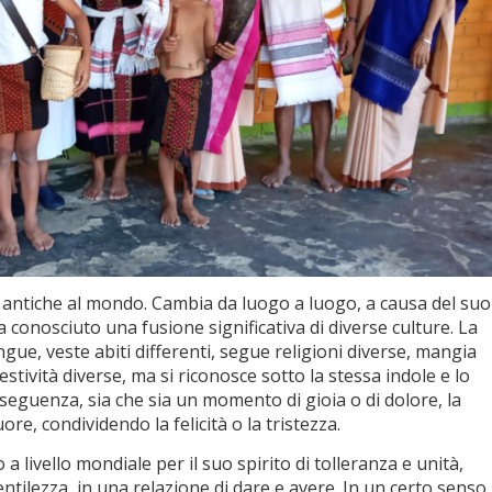
iù antiche al mondo. Cambia da luogo a luogo, a causa del suo
ha conosciuto una fusione significativa di diverse culture. La
ngue, veste abiti differenti, segue religioni diverse, mangia
festività diverse, ma si riconosce sotto la stessa indole e lo
eguenza, sia che sia un momento di gioia o di dolore, la
ore, condividendo la felicità o la tristezza.
a livello mondiale per il suo spirito di tolleranza e unità,
ntilezza, in una relazione di dare e avere. In un certo senso