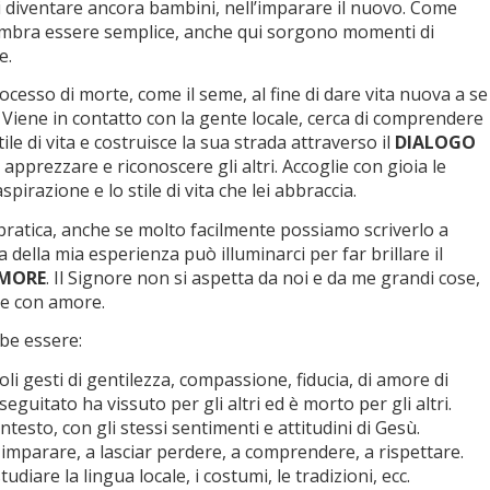
 diventare ancora bambini, nell’imparare il nuovo. Come
embra essere semplice, anche qui sorgono momenti di
e.
cesso di morte, come il seme, al fine di dare vita nuova a se
 Viene in contatto con la gente locale, cerca di comprendere
stile di vita e costruisce la sua strada attraverso il
DIALOGO
i apprezzare e riconoscere gli altri. Accoglie con gioia le
spirazione e lo stile di vita che lei abbraccia.
 pratica, anche se molto facilmente possiamo scriverlo a
a della mia esperienza può illuminarci per far brillare il
AMORE
. Il Signore non si aspetta da noi e da me grandi cose,
te con amore.
be essere:
li gesti di gentilezza, compassione, fiducia, di amore di
eguitato ha vissuto per gli altri ed è morto per gli altri.
ontesto, con gli stessi sentimenti e attitudini di Gesù.
imparare, a lasciar perdere, a comprendere, a rispettare.
diare la lingua locale, i costumi, le tradizioni, ecc.