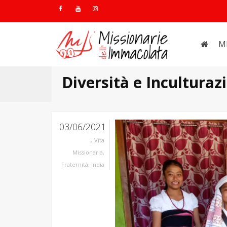
M
Diversità e Inculturaz
03/06/2021
,
Vita
Missionaria
,
Fraternità
,
India