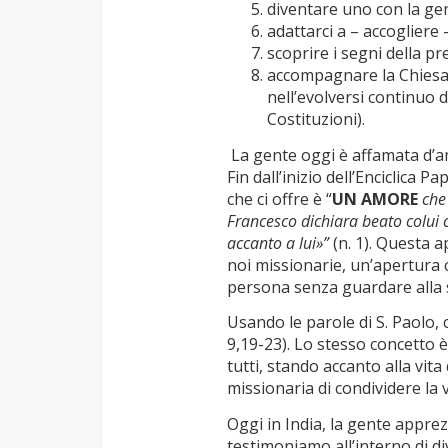
diventare uno con la gent
adattarci a – accogliere 
scoprire i segni della pr
accompagnare la Chiesa l
nell’evolversi continuo d
Costituzioni).
La gente oggi è affamata d’am
Fin dall’inizio dell’Enciclica 
che ci offre è “
UN AMORE
che 
Francesco dichiara beato colui 
accanto a lui»”
(n. 1). Questa a
noi missionarie, un’apertura 
persona senza guardare alla s
Usando le parole di S. Paolo, 
9,19-23). Lo stesso concetto è
tutti, stando accanto alla vita
missionaria di condividere la 
Oggi in India, la gente apprez
testimoniamo all’interno di di