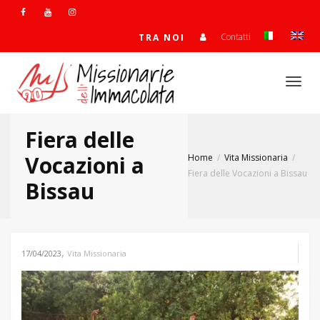
Contatti
TRA NOI
Togg
Fiera delle
navi
Vocazioni a
Home
Vita Missionaria
Fiera delle Vocazioni a Bissau
Bissau
,
17/04/2023
Vita Missionaria