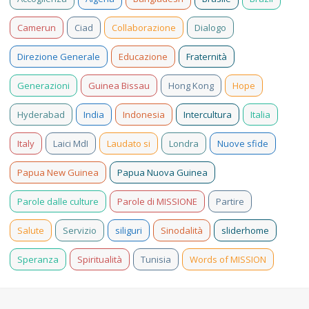
Camerun
Ciad
Collaborazione
Dialogo
Direzione Generale
Educazione
Fraternità
Generazioni
Guinea Bissau
Hong Kong
Hope
Hyderabad
India
Indonesia
Intercultura
Italia
Italy
Laici MdI
Laudato si
Londra
Nuove sfide
Papua New Guinea
Papua Nuova Guinea
Parole dalle culture
Parole di MISSIONE
Partire
Salute
Servizio
siliguri
Sinodalità
sliderhome
Speranza
Spiritualità
Tunisia
Words of MISSION