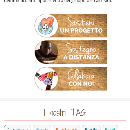
dell’Immacolata” oppure entra nel gruppo dei Laici MdI.
I nostri TAG
Accoglienza
Algeria
Bangladesh
Brasile
Brazil