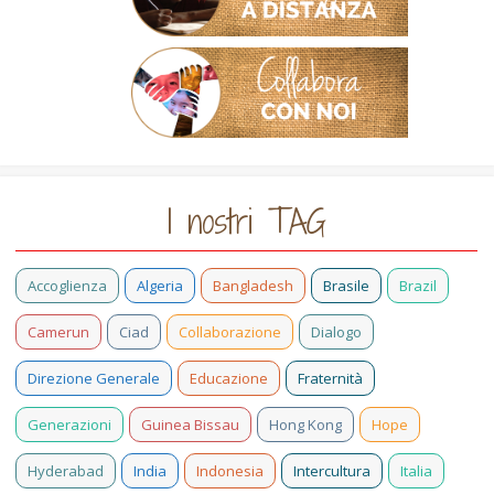
I nostri TAG
Accoglienza
Algeria
Bangladesh
Brasile
Brazil
Camerun
Ciad
Collaborazione
Dialogo
Direzione Generale
Educazione
Fraternità
Generazioni
Guinea Bissau
Hong Kong
Hope
Hyderabad
India
Indonesia
Intercultura
Italia