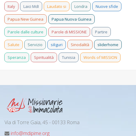
Italy
Laici MdI
Laudato si
Londra
Nuove sfide
Papua New Guinea
Papua Nuova Guinea
Parole dalle culture
Parole di MISSIONE
Partire
Salute
Servizio
siliguri
Sinodalità
sliderhome
Speranza
Spiritualità
Tunisia
Words of MISSION
Via di Torre Gaia, 45 - 00133 Roma
info@mdipime.org