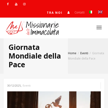
Contatti
TRA NOI
Togg
Giornata
navi
Mondiale della
Home
Eventi
Giornata
Mondiale della Pace
Pace
,
30/12/2025
Eventi