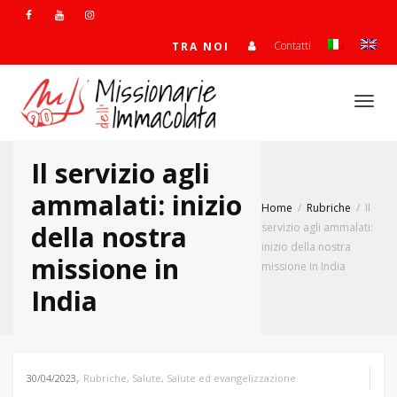
Contatti
TRA NOI
Togg
Il servizio agli
navi
ammalati: inizio
Home
Rubriche
Il
della nostra
servizio agli ammalati:
inizio della nostra
missione in
missione in India
India
,
30/04/2023
Rubriche
,
Salute
,
Salute ed evangelizzazione