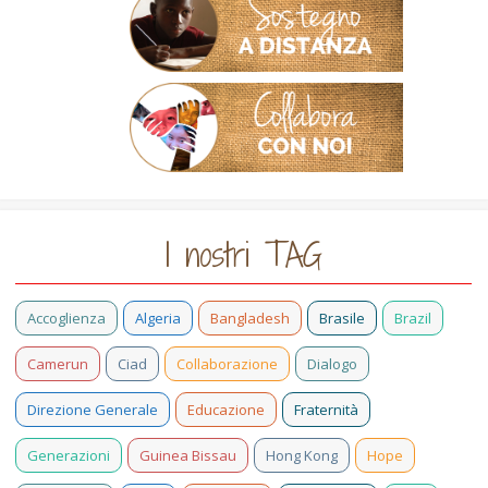
I nostri TAG
Accoglienza
Algeria
Bangladesh
Brasile
Brazil
Camerun
Ciad
Collaborazione
Dialogo
Direzione Generale
Educazione
Fraternità
Generazioni
Guinea Bissau
Hong Kong
Hope